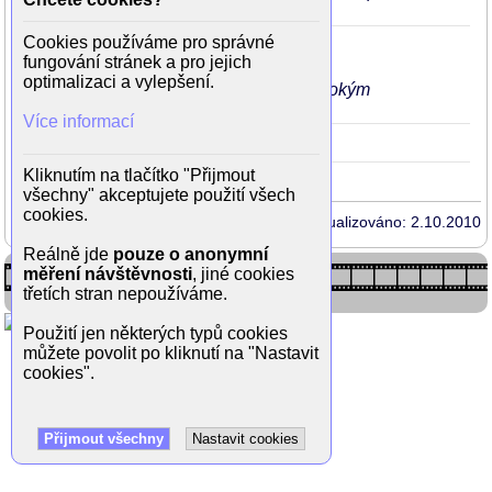
ve 4. díle
Cookies používáme pro správné
Dokonalý svět (seriál)
2010
Brief-
25
fungování stránek a pro jejich
(Marie)
optimalizaci a vylepšení.
ve 14. díle má šaty bez ramínek shlubokým
dekoltem
Více informací
Malé oslavy
2008
23
(recepční)
Kliknutím na tlačítko "Přijmout
všechny" akceptujete použití všech
cookies.
Aktualizováno: 2.10.2010
Reálně jde
pouze o anonymní
měření návštěvnosti
, jiné cookies
třetích stran nepoužíváme.
Použití jen některých typů cookies
můžete povolit po kliknutí na "Nastavit
cookies".
Přijmout všechny
Nastavit cookies