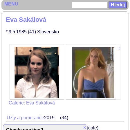
MENU
Eva Sakálová
* 9.5.1985
(41)
Slovensko
Galerie: Eva Sakálová
Uzly a pomeranče
2019
34
×
Kriminálka Staré město
2010
25
(Nicole)
Chcete cookies?