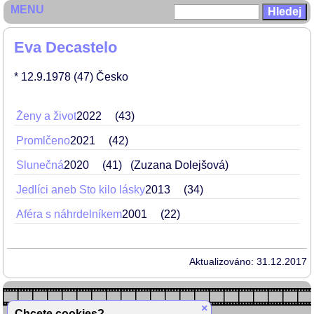
MENU
Eva Decastelo
* 12.9.1978
(47)
Česko
Ženy a život
2022
43
Promlčeno
2021
42
Slunečná
2020
41
(Zuzana Dolejšová)
Jedlíci aneb Sto kilo lásky
2013
34
Aféra s náhrdelníkem
2001
22
Aktualizováno: 31.12.2017
×
Chcete cookies?