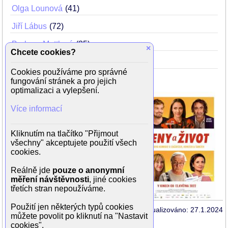
Olga Lounová
41
Jiří Lábus
72
Barbora Mottlová
35
×
Chcete cookies?
Jaromír Nosek
44
Cookies používáme pro správné
fungování stránek a pro jejich
optimalizaci a vylepšení.
Režie: Petr Zahrádka
Scénář: Zita Marinovová
Více informací
Kamera: Ondřej Belica
Hudba: Olga Lounová
Kliknutím na tlačítko "Přijmout
všechny" akceptujete použití všech
cookies.
Reálně jde
pouze o anonymní
měření návštěvnosti
, jiné cookies
třetích stran nepoužíváme.
Použití jen některých typů cookies
Aktualizováno: 27.1.2024
můžete povolit po kliknutí na "Nastavit
cookies".