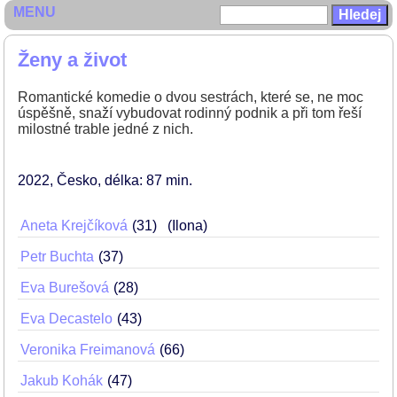
MENU
Ženy a život
Romantické komedie o dvou sestrách, které se, ne moc
úspěšně, snaží vybudovat rodinný podnik a při tom řeší
milostné trable jedné z nich.
2022
Česko
délka: 87 min
Aneta Krejčíková
31
(Ilona)
Petr Buchta
37
Eva Burešová
28
Eva Decastelo
43
Veronika Freimanová
66
Jakub Kohák
47