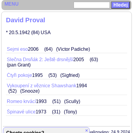
MENU
David Proval
* 20.5.1942
(84)
USA
Sejmi eso
2006
64
(Victor Padiche)
Slečna Drsňák 2: Ještě drsnější
2005
63
(pan Grant)
Čtyři pokoje
1995
53
(Sigfried)
Vykoupení z věznice Shawshank
1994
52
(Snooze)
Romeo krvácí
1993
51
(Scully)
Špinavé ulice
1973
31
(Tony)
×
Aktualizováno: 24.9.2024
Chcete cookies?