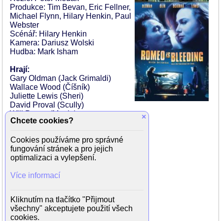
Produkce: Tim Bevan, Eric Fellner,
Michael Flynn, Hilary Henkin, Paul
Webster
Scénář: Hilary Henkin
Kamera: Dariusz Wolski
Hudba: Mark Isham
Hrají:
Gary Oldman (Jack Grimaldi)
Wallace Wood (Číšník)
Juliette Lewis (Sheri)
David Proval (Scully)
Will Patton (Martie)
×
Chcete cookies?
Gene Canfield (John)
Larry Joshua (Joey)
Cookies používáme pro správné
Michael Wincott (Sal)
fungování stránek a pro jejich
Lena Olin (Mona Demarkov)
optimalizaci a vylepšení.
William Duff-Griffin (Paddy)
James Cromwell (Cage)
Více informací
Paul Butler (Skouras)
Annabella Sciorra (Natalie Grimaldi)
Tony Sirico (Malacci)
Kliknutím na tlačítko "Přijmout
Victoria Bastel (dívka)
všechny" akceptujete použití všech
Victoria Bastel (dívka)
cookies.
Katrina Rae (dívka)