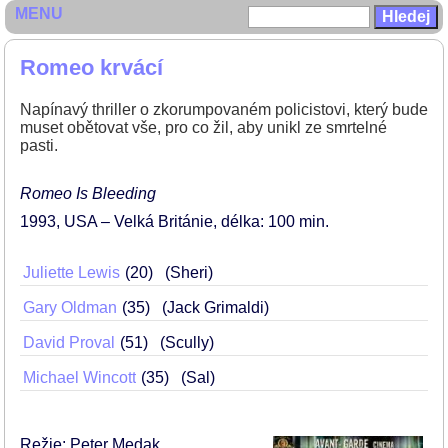
MENU
Romeo krvácí
Napínavý thriller o zkorumpovaném policistovi, který bude
muset obětovat vše, pro co žil, aby unikl ze smrtelné
pasti.
Romeo Is Bleeding
1993
USA – Velká Británie
délka: 100 min
Juliette Lewis
20
(Sheri)
Gary Oldman
35
(Jack Grimaldi)
David Proval
51
(Scully)
Michael Wincott
35
(Sal)
Režie: Peter Medak