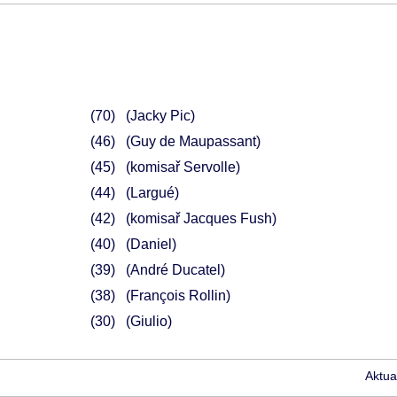
70
(Jacky Pic)
46
(Guy de Maupassant)
45
(komisař Servolle)
44
(Largué)
42
(komisař Jacques Fush)
40
(Daniel)
39
(André Ducatel)
38
(François Rollin)
30
(Giulio)
Aktua