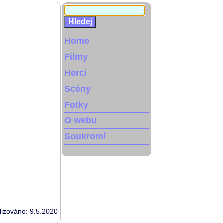
Home
Filmy
Herci
Scény
Fotky
O webu
Soukromí
lizováno: 9.5.2020