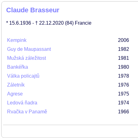
Claude Brasseur
* 15.6.1936
- † 22.12.2020
(84)
Francie
Kempink
2006
Guy de Maupassant
1982
Mužská záležitost
1981
Bankéřka
1980
Válka policajtů
1978
Záletník
1976
Agrese
1975
Ledová ňadra
1974
Rvačka v Panamě
1966