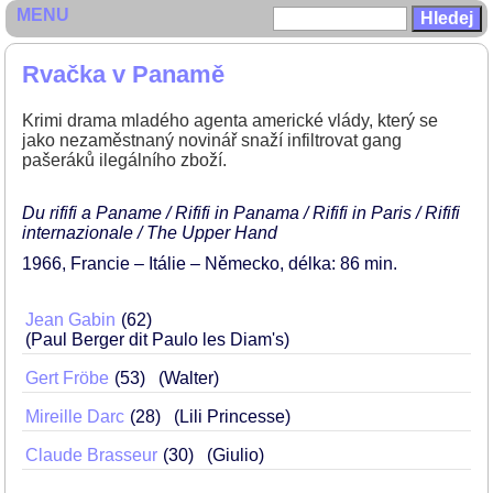
MENU
Rvačka v Panamě
Krimi drama mladého agenta americké vlády, který se
jako nezaměstnaný novinář snaží infiltrovat gang
pašeráků ilegálního zboží.
Du rififi a Paname / Rififi in Panama / Rififi in Paris / Rififi
internazionale / The Upper Hand
1966
Francie – Itálie – Německo
délka: 86 min
Jean Gabin
62
(Paul Berger dit Paulo les Diam's)
Gert Fröbe
53
(Walter)
Mireille Darc
28
(Lili Princesse)
Claude Brasseur
30
(Giulio)