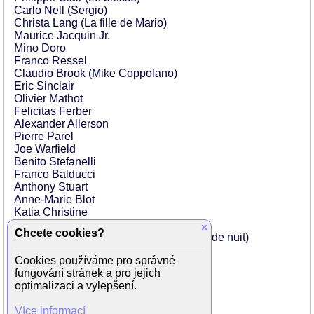
Carlo Nell (Sergio)
Christa Lang (La fille de Mario)
Maurice Jacquin Jr.
Mino Doro
Franco Ressel
Claudio Brook (Mike Coppolano)
Eric Sinclair
Olivier Mathot
Felicitas Ferber
Alexander Allerson
Pierre Parel
Joe Warfield
Benito Stefanelli
Franco Balducci
Anthony Stuart
Anne-Marie Blot
Katia Christine
Pierre Paulet
×
Chcete cookies?
Alain Bouvette (Le chasseur de la boîte de nuit)
Robert Smart
Cookies používáme pro správné
Charles Aïche
fungování stránek a pro jejich
Fernand Berset (Le client mécontent)
optimalizaci a vylepšení.
Claude Laugier
Pierre Leproux (L'inspecteur à Orly)
Více informací
Jo Dalat