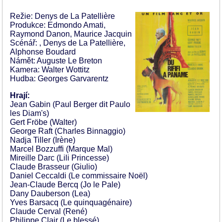
Režie: Denys de La Patellière
Produkce: Edmondo Amati,
Raymond Danon, Maurice Jacquin
Scénář: , Denys de La Patellière,
Alphonse Boudard
Námět: Auguste Le Breton
Kamera: Walter Wottitz
Hudba: Georges Garvarentz
Hrají:
Jean Gabin (Paul Berger dit Paulo
les Diam's)
Gert Fröbe (Walter)
George Raft (Charles Binnaggio)
Nadja Tiller (Irène)
Marcel Bozzuffi (Marque Mal)
Mireille Darc (Lili Princesse)
Claude Brasseur (Giulio)
Daniel Ceccaldi (Le commissaire Noël)
Jean-Claude Bercq (Jo le Pale)
Dany Dauberson (Lea)
Yves Barsacq (Le quinquagénaire)
Claude Cerval (René)
Philippe Clair (Le blessé)