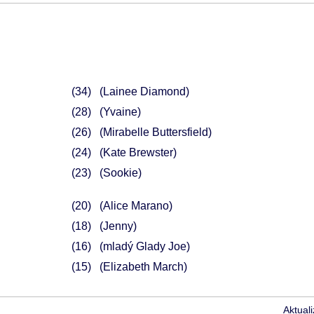
34
(Lainee Diamond)
28
(Yvaine)
26
(Mirabelle Buttersfield)
24
(Kate Brewster)
23
(Sookie)
20
(Alice Marano)
18
(Jenny)
16
(mladý Glady Joe)
15
(Elizabeth March)
Aktual