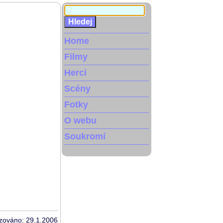
Home
Filmy
Herci
Scény
Fotky
O webu
Soukromí
izováno: 29.1.2006