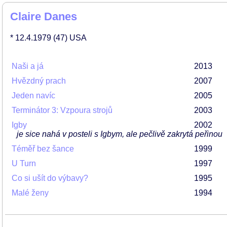
Claire Danes
* 12.4.1979
(47)
USA
Naši a já
2013
Hvězdný prach
2007
Jeden navíc
2005
Terminátor 3: Vzpoura strojů
2003
Igby
2002
je sice nahá v posteli s Igbym, ale pečlivě zakrytá peřinou
Téměř bez šance
1999
U Turn
1997
Co si ušít do výbavy?
1995
Malé ženy
1994