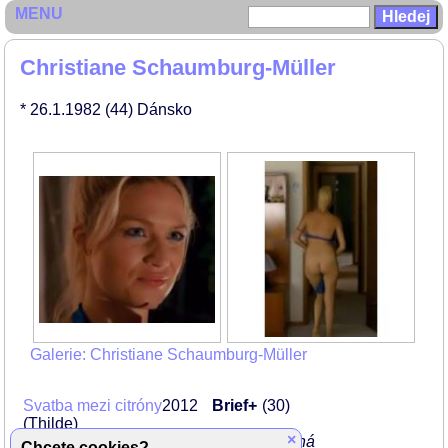
MENU
Christiane Schaumburg-Müller
* 26.1.1982
(44)
Dánsko
Galerie: Christiane Schaumburg-Müller
Svatba mezi citróny
2012
Brief+
30
(Thilde)
×
vstane nahá z gauče a odchází zabraná
Chcete cookies?