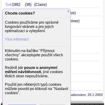
Šok
1982
38
(Claire)
×
Volba zbraní
1981
37
(Nicole Durieux)
Chcete cookies?
Poslední metro
1980
36
(Marion Steiner)
Cookies používáme pro správné
fungování stránek a pro jejich
optimalizaci a vylepšení.
Agrese
1975
31
(Sarah)
Více informací
Divoch
1975
Lots
31
(Nelly)
při ranním vstávání z postele hezky
předvede ňadra
Kliknutím na tlačítko "Přijmout
všechny" akceptujete použití všech
Policajt
1972
28
(Cathy)
cookies.
Siréna z Mississipi
1969
Brief+
25
Reálně jde
pouze o anonymní
(Julie Roussel / Marion Vergano)
měření návštěvnosti
, jiné cookies
třetích stran nepoužíváme.
Mayerling
1968
24
(Maria Vetsera)
Použití jen některých typů cookies
můžete povolit po kliknutí na "Nastavit
cookies".
Aktualizováno: 25.1.2003