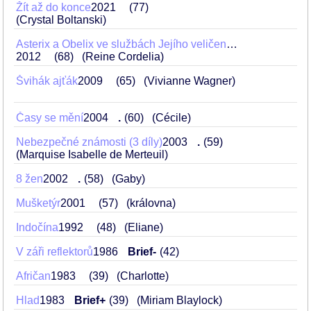
Žít až do konce
2021
77
(Crystal Boltanski)
Asterix a Obelix ve službách Jejího veličenstva
2012
68
(Reine Cordelia)
Švihák ajťák
2009
65
(Vivianne Wagner)
Časy se mění
2004
.
60
(Cécile)
Nebezpečné známosti (3 díly)
2003
.
59
(Marquise Isabelle de Merteuil)
8 žen
2002
.
58
(Gaby)
Mušketýr
2001
57
(královna)
Indočína
1992
48
(Eliane)
V záři reflektorů
1986
Brief-
42
Afričan
1983
39
(Charlotte)
Hlad
1983
Brief+
39
(Miriam Blaylock)