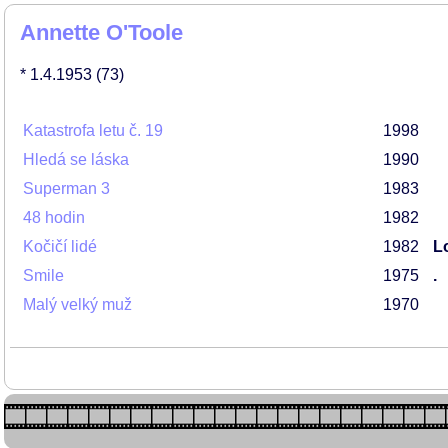
Annette O'Toole
* 1.4.1953
(73)
Katastrofa letu č. 19
1998
Hledá se láska
1990
Superman 3
1983
48 hodin
1982
Kočičí lidé
1982
L
Smile
1975
.
Malý velký muž
1970