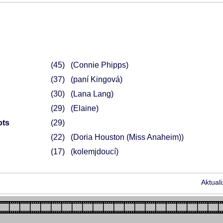
45
(Connie Phipps)
37
(paní Kingová)
30
(Lana Lang)
29
(Elaine)
ots
29
22
(Doria Houston (Miss Anaheim))
17
(kolemjdoucí)
Aktual