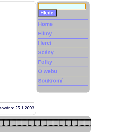
Home
Filmy
Herci
Scény
Fotky
O webu
Soukromí
izováno: 25.1.2003