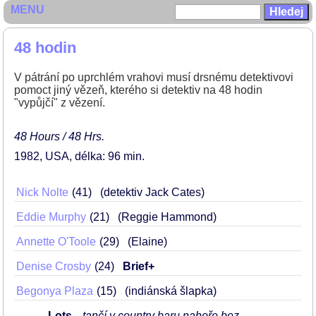
MENU
48 hodin
V pátrání po uprchlém vrahovi musí drsnému detektivovi
pomoct jiný vězeň, kterého si detektiv na 48 hodin
"vypůjčí" z vězení.
48 Hours / 48 Hrs.
1982
USA
délka: 96 min
Nick Nolte
41
(detektiv Jack Cates)
Eddie Murphy
21
(Reggie Hammond)
Annette O'Toole
29
(Elaine)
Denise Crosby
24
Brief+
Begonya Plaza
15
(indiánská šlapka)
Lots-
tančí v country baru nahoře bez