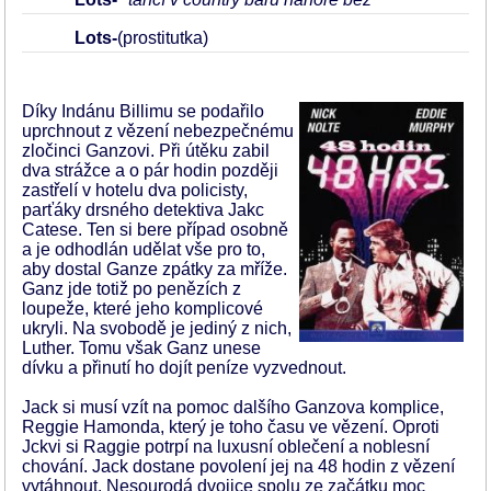
Lots-
(prostitutka)
Díky Indánu Billimu se podařilo
uprchnout z vězení nebezpečnému
zločinci Ganzovi. Při útěku zabil
dva strážce a o pár hodin později
zastřelí v hotelu dva policisty,
parťáky drsného detektiva Jakc
Catese. Ten si bere případ osobně
a je odhodlán udělat vše pro to,
aby dostal Ganze zpátky za mříže.
Ganz jde totiž po penězích z
loupeže, které jeho komplicové
ukryli. Na svobodě je jediný z nich,
Luther. Tomu však Ganz unese
dívku a přinutí ho dojít peníze vyzvednout.
Jack si musí vzít na pomoc dalšího Ganzova komplice,
Reggie Hamonda, který je toho času ve vězení. Oproti
Jckvi si Raggie potrpí na luxusní oblečení a noblesní
chování. Jack dostane povolení jej na 48 hodin z vězení
vytáhnout. Nesourodá dvojice spolu ze začátku moc