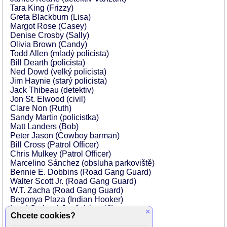
Tara King (Frizzy)
Greta Blackburn (Lisa)
Margot Rose (Casey)
Denise Crosby (Sally)
Olivia Brown (Candy)
Todd Allen (mladý policista)
Bill Dearth (policista)
Ned Dowd (velký policista)
Jim Haynie (starý policista)
Jack Thibeau (detektiv)
Jon St. Elwood (civil)
Clare Non (Ruth)
Sandy Martin (policistka)
Matt Landers (Bob)
Peter Jason (Cowboy barman)
Bill Cross (Patrol Officer)
Chris Mulkey (Patrol Officer)
Marcelino Sánchez (obsluha parkoviště)
Bennie E. Dobbins (Road Gang Guard)
Walter Scott Jr. (Road Gang Guard)
W.T. Zacha (Road Gang Guard)
Begonya Plaza (Indian Hooker)
Loyd Catlett (vězeňská stráž)
×
Chcete cookies?
B.G. Fisher (vězeňská stráž)
Reid Cruickshanks (vězeňská stráž)