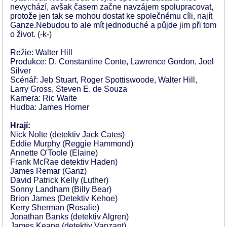
nevychází, avšak časem začne navzájem spolupracovat,
protože jen tak se mohou dostat ke společnému cíli, najít
Ganze.Nebudou to ale mít jednoduché a půjde jim při tom
o život. (-k-)
Režie: Walter Hill
Produkce: D. Constantine Conte, Lawrence Gordon, Joel
Silver
Scénář: Jeb Stuart, Roger Spottiswoode, Walter Hill,
Larry Gross, Steven E. de Souza
Kamera: Ric Waite
Hudba: James Horner
Hrají:
Nick Nolte (detektiv Jack Cates)
Eddie Murphy (Reggie Hammond)
Annette O'Toole (Elaine)
Frank McRae detektiv Haden)
James Remar (Ganz)
David Patrick Kelly (Luther)
Sonny Landham (Billy Bear)
Brion James (Detektiv Kehoe)
Kerry Sherman (Rosalie)
Jonathan Banks (detektiv Algren)
James Keane (detektiv Vanzant)