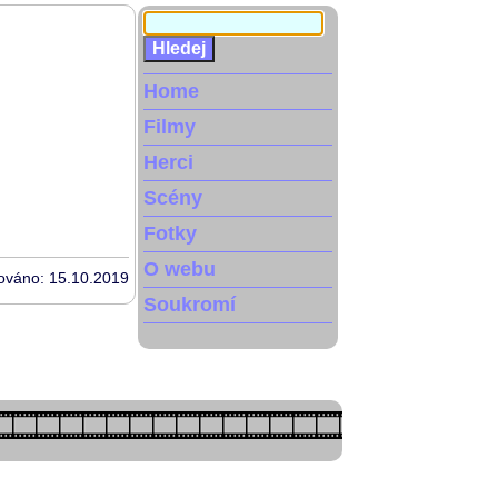
Home
Filmy
Herci
Scény
Fotky
O webu
zováno: 15.10.2019
Soukromí