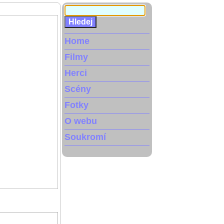
Home
Filmy
Herci
Scény
Fotky
O webu
Soukromí