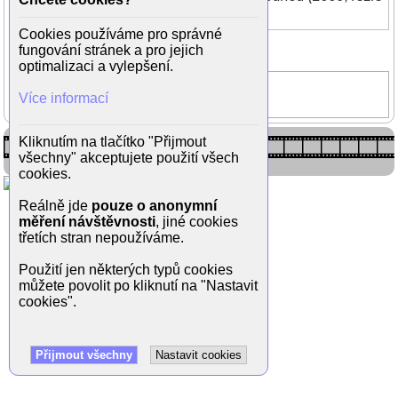
Juraj Nvota)
Cookies používáme pro správné
Zpět do galerie
fungování stránek a pro jejich
(1/3)
optimalizaci a vylepšení.
Na rozchodnou
Více informací
Natálie Drabiščáková
Kliknutím na tlačítko "Přijmout
všechny" akceptujete použití všech
cookies.
Reálně jde
pouze o anonymní
měření návštěvnosti
, jiné cookies
třetích stran nepoužíváme.
Použití jen některých typů cookies
můžete povolit po kliknutí na "Nastavit
cookies".
Přijmout všechny
Nastavit cookies