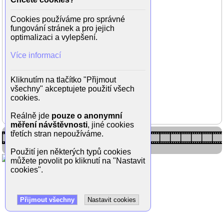
Cookies používáme pro správné
fungování stránek a pro jejich
optimalizaci a vylepšení.
Více informací
Kliknutím na tlačítko "Přijmout
Marie Kružíková ve filmu
všechny" akceptujete použití všech
Vejška (2014, režie Tomáš
cookies.
Vorel)
Reálně jde
pouze o anonymní
měření návštěvnosti
, jiné cookies
třetích stran nepoužíváme.
Použití jen některých typů cookies
můžete povolit po kliknutí na "Nastavit
cookies".
Přijmout všechny
Nastavit cookies