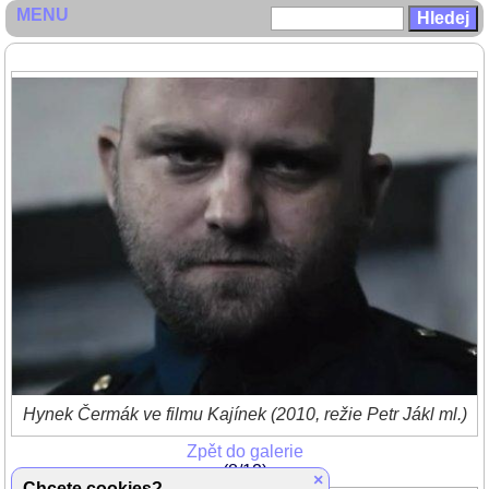
MENU
Hynek Čermák ve filmu Kajínek (2010, režie Petr Jákl ml.)
Zpět do galerie
(8/12)
×
Chcete cookies?