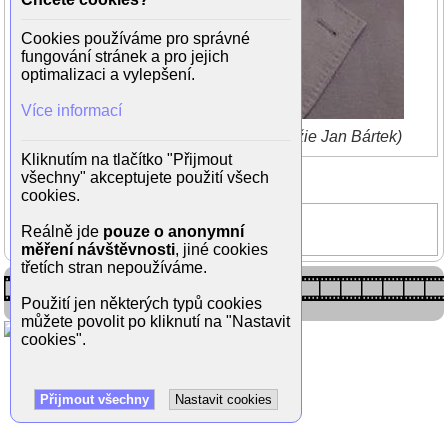
Cookies používáme pro správné
fungování stránek a pro jejich
optimalizaci a vylepšení.
Více informací
Jiří Hána v seriálu Kosmo (2016, režie Jan Bártek)
Kliknutím na tlačítko "Přijmout
Zpět do galerie
všechny" akceptujete použití všech
(3/3)
cookies.
Kosmo
Reálně jde
pouze o anonymní
Jiří Hána
měření návštěvnosti
, jiné cookies
třetích stran nepoužíváme.
Použití jen některých typů cookies
můžete povolit po kliknutí na "Nastavit
cookies".
Přijmout všechny
Nastavit cookies