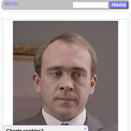
MENU
×
Chcete cookies?