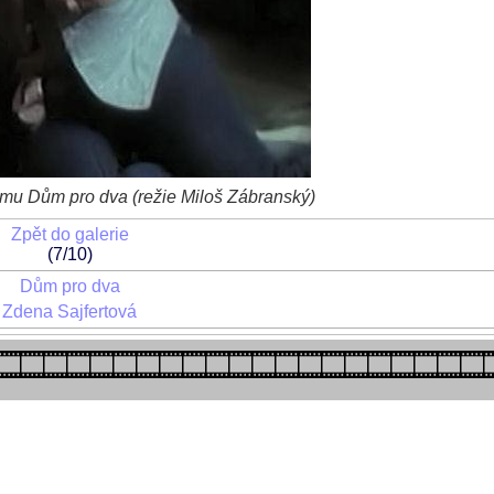
ilmu Dům pro dva (režie Miloš Zábranský)
Zpět do galerie
(7/10)
Dům pro dva
Zdena Sajfertová