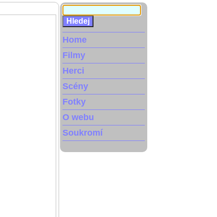
Home
Filmy
Herci
Scény
Fotky
O webu
Soukromí