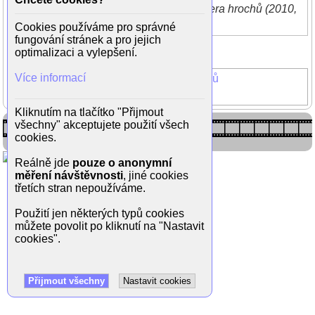
Jiří Langmajer v komedii Doktor od jezera hrochů (2010,
režie Zdeněk Troška)
Cookies používáme pro správné
fungování stránek a pro jejich
Zpět do galerie
optimalizaci a vylepšení.
(21/21)
Více informací
Doktor od jezera Hrochů
Jiří Langmajer
Kliknutím na tlačítko "Přijmout
všechny" akceptujete použití všech
cookies.
Reálně jde
pouze o anonymní
měření návštěvnosti
, jiné cookies
třetích stran nepoužíváme.
Použití jen některých typů cookies
můžete povolit po kliknutí na "Nastavit
cookies".
Přijmout všechny
Nastavit cookies