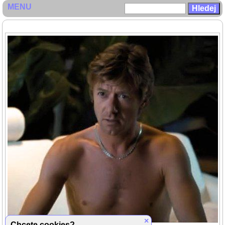
MENU
×
Chcete cookies?