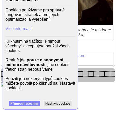
Cookies používáme pro správné
fungování stránek a pro jejich
optimalizaci a vylepšení.
Více informací
Deana Horváthová ve filmu Sedím na konári a je mi dobre
(1989, režie Juraj Jakubisko)
Kliknutím na tlačítko "Přijmout
Zpět do galerie
všechny" akceptujete použití všech
(2/3)
cookies.
Sedím na konári a je mi dobre
Reálně jde
pouze o anonymní
Deana Horváthová
měření návštěvnosti
, jiné cookies
třetích stran nepoužíváme.
Použití jen některých typů cookies
můžete povolit po kliknutí na "Nastavit
cookies".
Přijmout všechny
Nastavit cookies