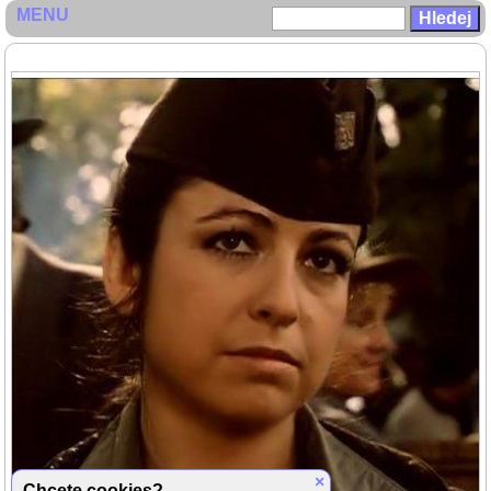
MENU
×
Chcete cookies?