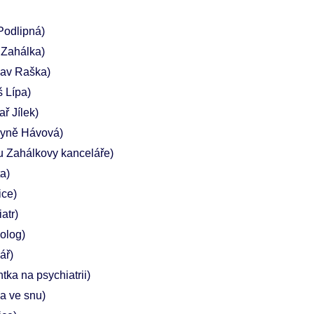
Podlipná)
 Zahálka)
lav Raška)
 Lípa)
ař Jílek)
kyně Hávová)
u Zahálkovy kanceláře)
a)
ice)
atr)
olog)
ář)
tka na psychiatrii)
ka ve snu)