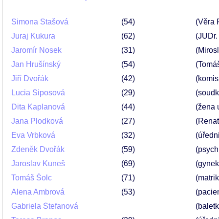
Simona Stašová
54
(Věra 
Juraj Kukura
62
(JUDr.
Jaromír Nosek
31
(Miros
Jan Hrušínský
54
(Tomáš
Jiří Dvořák
42
(komis
Lucia Siposová
29
(soud
Dita Kaplanová
44
(žena 
Jana Plodková
27
(Renat
Eva Vrbková
32
(úředn
Zdeněk Dvořák
59
(psychi
Jaroslav Kuneš
69
(gynek
Tomáš Šolc
71
(matrik
Alena Ambrová
53
(pacien
Gabriela Štefanová
(balet