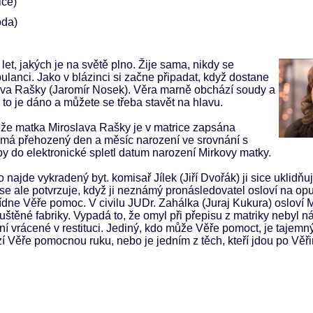
ice)
oda)
t, jakých je na světě plno. Žije sama, nikdy se
ulanci. Jako v blázinci si začne připadat, když dostane
slava Rašky (Jaromír Nosek). Věra marně obchází soudy a
 to je dáno a můžete se třeba stavět na hlavu.
í, že matka Miroslava Rašky je v matrice zapsána
n má přehozený den a měsíc narození ve srovnání s
by do elektronické spletl datum narození Mirkovy matky.
najde vykradený byt. komisař Jílek (Jiří Dvořák) ji sice uklidňuj
 se ale potvrzuje, když ji neznámý pronásledovatel osloví na op
ídne Věře pomoc. V civilu JUDr. Zahálka (Juraj Kukura) osloví 
štěné fabriky. Vypadá to, že omyl při přepisu z matriky nebyl n
í vrácené v restituci. Jediný, kdo může Věře pomoct, je tajemn
zí Věře pomocnou ruku, nebo je jedním z těch, kteří jdou po Věř