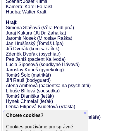
Scénář: Josef Klíma
Kamera: Karel Fairaisl
Hudba: Walter Kraft
Hrají:
Simona Stašová (Věra Podlipná)
Juraj Kukura (JUDr. Zahálka)
Jaromír Nosek (Miroslav Raška)
Jan Hrušínský (Tomáš Lípa)
Jiří Dvořák (komisař Jílek)
Zdeněk Dvořák (psychiatr)
Petr Janiš (pacient Kalivoda)
Lucia Siposová (soudkyně Hávová)
Jaroslav Kuneš (gynekolog)
Tomáš Šolc (matrikář)
Jiří Rauš (bodyguard)
Alena Ambrová (pacientka na psychiatrii)
Libuše Bíllová (sousedka)
Tomáš Dianiška (feťák)
Hynek Chmelař (feťák)
Lenka Filipová-Kudelová (Vlasta)
Vladimír Hauser (Kalivoda)
×
Chcete cookies?
Dita Kaplanová (žena u Zahálkovy kanceláře)
Jana Plodková (Renata)
Cookies používáme pro správné
Gabriela Štefanová (baletka ve snu)