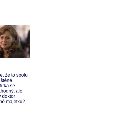
e, že to spolu
uštěné
Mirka se
áhodný, ale
ý doktor
ině majetku?