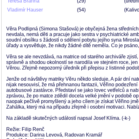
Teresa Branna
29
(úředn
Vladimír Hauser
54
(Kaliv
Věra Podlipná (Simona Stašová) je obyčejná žena středních le
nevdala, nemá děti a pracuje jako sestra v psychiatrické amb
soudní obsílku s žádostí o sdělení pobytu jejího syna Miro
úřady a vysvětluje, že nikdy žádné dítě neměla. Co je psáno,
Věra se ale nevzdává, na matrice od starého archiváře zjist
správně a shodou okolností se narodila ve stejném roce, je
Věrou. Zřejmě nepozorný úředník při přepisu z listinné podo
Jenže od návštěvy matriky Věru někdo sleduje, A pár dní nato 
nijak nesouvisí, že má přehnanou fantazii, Věřino podezření
autobusové zastávce. Představí se jako lovec vetřelců a nab
zprávou, že po matce zdědil docela velké jmění v podobě opu
naopak pečlivě promyšlený a jeho cílem je získat Věřino jměn
Zahálka, který má na případu zřejmě i osobní motivaci. Nabí
Na základě skutečných událostí napsal Josef Klíma. (-k-)
Režie: Filip Renč
Produkce: Darina Levová, Radovan Kramář