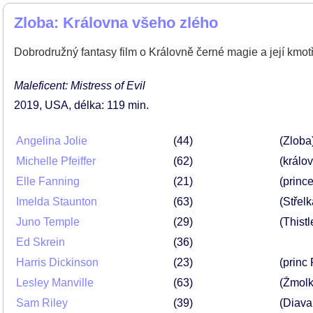
Zloba: Královna všeho zlého
Dobrodružný fantasy film o Královně černé magie a její kmot
Maleficent: Mistress of Evil
2019
USA
délka: 119 min
Angelina Jolie
44
(Zloba
Michelle Pfeiffer
62
(králov
Elle Fanning
21
(princ
Imelda Staunton
63
(Střelk
Juno Temple
29
(Thistl
Ed Skrein
36
Harris Dickinson
23
(princ 
Lesley Manville
63
(Žmolk
Sam Riley
39
(Diava