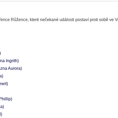
řence Růžence, které nečekané události postaví proti sobě ve V
)
na Ingrith)
ezna Aurora)
a)
ewit)
Phillip)
a)
l)