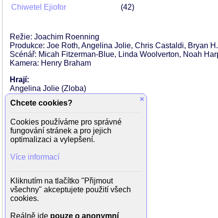
Chiwetel Ejiofor
42
Režie: Joachim Roenning
Produkce: Joe Roth, Angelina Jolie, Chris Castaldi, Bryan H.
Scénář: Micah Fitzerman-Blue, Linda Woolverton, Noah Har
Kamera: Henry Braham
Hrají:
Angelina Jolie (Zloba)
Michelle Pfeiffer (královna Ingrith)
×
Chcete cookies?
Ed Skrein
Elle Fanning (princezna Aurora)
Cookies používáme pro správné
Juno Temple (Thistlewit)
fungování stránek a pro jejich
Chiwetel Ejiofor)
optimalizaci a vylepšení.
Harris Dickinson (princ Phillip)
Imelda Staunton (Střelka)
Více informací
Lesley Manville (Žmolka)
Sam Riley (Diaval)
David Gyasi
Kliknutím na tlačítko "Přijmout
Judith Shekoni (Shrike)
všechny" akceptujete použití všech
Kae Yukawa
cookies.
Jenn Murray
Robert Lindsay
Reálně jde
pouze o anonymní