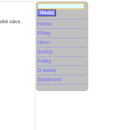
elké válce.
Home
Filmy
Herci
Scény
Fotky
O webu
Soukromí