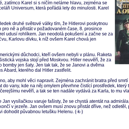
né, zatímco Karel si s ničím neláme hlavu, zejména se
eláři Universum, která pořádá lety do minulosti. Karel
výsledek druhé světové války tím, že Hitlerovi poskytnou
n pro ně a přistát v požadovaném čase, 8. prosince
arel udusí rohlíkem. Jan neodolá pokušení a začne se za
Evu, Karlovu dívku, k níž ovšem Karel chová jen
americkými důchodci, kteří ovšem nebyli v plánu. Raketa
istická vojska stojí před Moskvou. Hitler neuvěří, že za
to bomby jen šaty. Jen tak tak, že se Janovi a dvěma
 Abard, kterého dal Hitler zastřelit.
áno, aby mohl věci napravit. Zejména zachránit bratra před smrt
 do vany, kde na něj omylem převrhne čistící prostředek, který t
rejšímu nevěří, a tak se ten nadále vydává za Karla, to mu vl
 Jan vysílačkou varuje fašisty, že se chystá atentát na admirála,
ončí v jezeře. Jan ovšem musí znovu přistát dříve, než odletěl, 
i dohodit půvabnou letušku Helenu. (-k-)