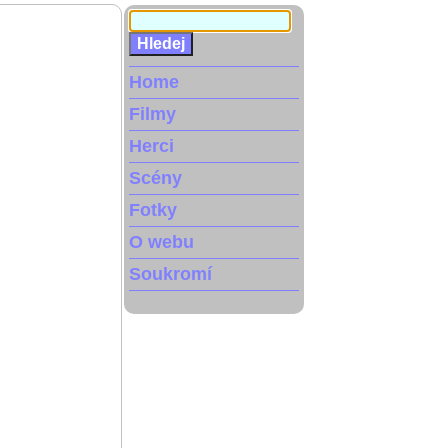
Home
Filmy
Herci
Scény
Fotky
O webu
Soukromí