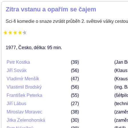
Zítra vstanu a opařím se čajem
Sci-fi komedie o snaze zvrátit průběh 2. světové války cestou
1977
Česko
délka: 95 min
Petr Kostka
39
(Jan B
Jiří Sovák
56
(Klaus
Vladimír Menšík
47
(Kraus
Vlastimil Brodský
56
(ing. 
František Peterka
55
(šéfpil
Jiří Lábus
27
(techni
Miroslav Moravec
38
(zaměs
Jitka Zelenohorská
30
(zaměs