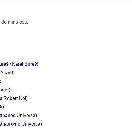
 do minulosti.
ureš / Karel Bureš)
 Abard)
)
Bauer)
ot Robert Nol)
k)
tnanec Universa)
tnankyně Universa)