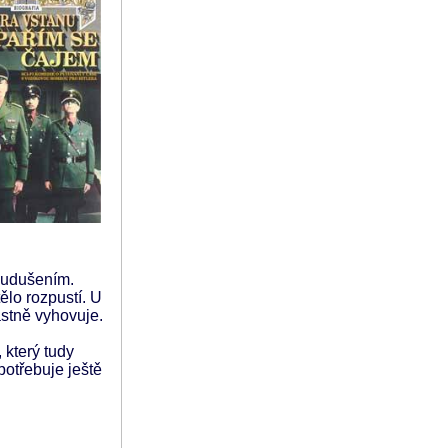
í udušením.
ělo rozpustí. U
astně vyhovuje.
 který tudy
potřebuje ještě