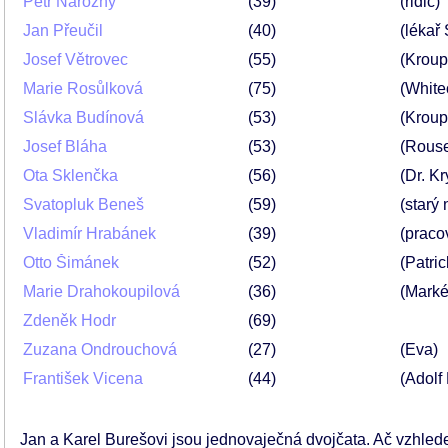
Petr Nárožný
39
(řidič)
Jan Přeučil
40
(lékař
Josef Větrovec
55
(Kroup
Marie Rosůlková
75
(White
Slávka Budínová
53
(Kroup
Josef Bláha
53
(Rous
Ota Sklenčka
56
(Dr. Kr
Svatopluk Beneš
59
(starý 
Vladimír Hrabánek
39
(praco
Otto Šimánek
52
(Patri
Marie Drahokoupilová
36
(Marké
Zdeněk Hodr
69
Zuzana Ondrouchová
27
(Eva)
František Vicena
44
(Adolf 
Jan a Karel Burešovi jsou jednovaječná dvojčata. Ač vzhlede