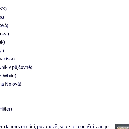
 SS)
a)
ová)
ová)
ek)
yl)
nacista)
vník v půjčovně)
ck White)
ta Nolová)
Hitler)
m k nerozeznání, povahově jsou zcela odlišní. Jan je