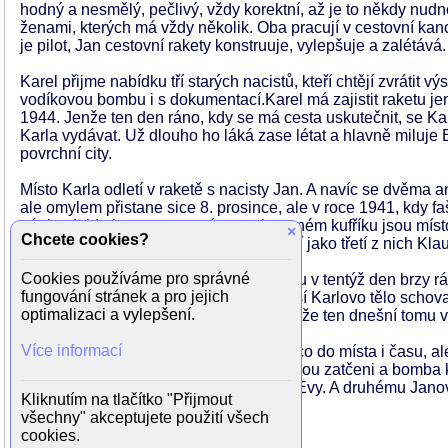
hodný a nesmělý, pečlivý, vždy korektní, až je to někdy nud
ženami, kterých má vždy několik. Oba pracují v cestovní kanc
je pilot, Jan cestovní rakety konstruuje, vylepšuje a zalétává.
Karel přijme nabídku tří starých nacistů, kteří chtějí zvrátit 
vodíkovou bombu i s dokumentací.Karel má zajistit raketu je
1944. Jenže ten den ráno, kdy se má cesta uskutečnit, se K
Karla vydávat. Už dlouho ho láká zase létat a hlavně miluje 
povrchní city.
Místo Karla odletí v raketě s nacisty Jan. A navíc se dvěma 
ale omylem přistane sice 8. prosince, ale v roce 1941, kdy faš
pár let dojde ke zvratu, navíc v prohozeném kufříku jsou mís
×
Chcete cookies?
starým nacistům podaří utéct a neskončí jako třetí z nich Klaus
Cookies používáme pro správné
Na zpáteční cestě přistane Jan s raketou v tentýž den brzy r
fungování stránek a pro jejich
Jenže to nestihne, tak se alespoň pokusí Karlovo tělo schovat
optimalizaci a vylepšení.
Burešových jsou rázem dva Janové, jenže ten dnešní tomu vče
Více informací
Druhý výlet do minulosti už je úspěšný co do místa i času, ale
bude projíždět. Nacisté z budoucnosti jsou zatčeni a bomba k
napravit nepodařené námluvy v rodině Evy. A druhému Janov
Kliknutím na tlačítko "Přijmout
všechny" akceptujete použití všech
Režie: Jindřich Polák
cookies.
Produkce: Jan Šuster