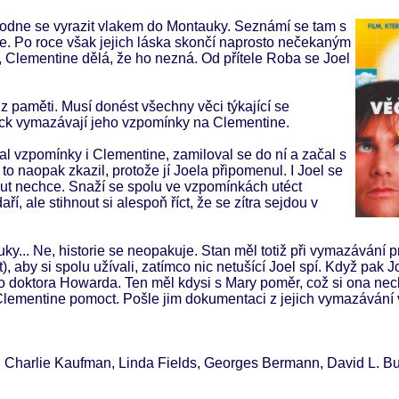
hodne se vyrazit vlakem do Montauky. Seznámí se tam s
e. Po roce však jejich láska skončí naprosto nečekaným
 Clementine dělá, že ho nezná. Od přítele Roba se Joel
z paměti. Musí donést všechny věci týkající se
ick vymazávají jeho vzpomínky na Clementine.
l vzpomínky i Clementine, zamiloval se do ní a začal s
m to naopak zkazil, protože jí Joela připomenul. I Joel se
ut nechce. Snaží se spolu ve vzpomínkách utéct
, ale stihnout si alespoň říct, že se zítra sejdou v
y... Ne, historie se neopakuje. Stan měl totiž při vymazávání 
, aby si spolu užívali, zatímco nic netušící Joel spí. Když pak J
 doktora Howarda. Ten měl kdysi s Mary poměr, což si ona nec
lementine pomoct. Pošle jim dokumentaci z jejich vymazávání v
 Charlie Kaufman, Linda Fields, Georges Bermann, David L. Bu