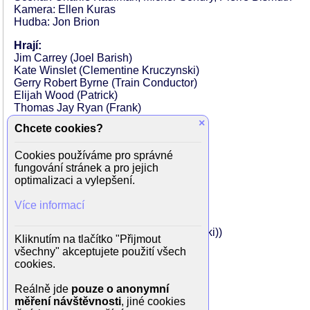
Kamera: Ellen Kuras
Hudba: Jon Brion
Hrají:
Jim Carrey (Joel Barish)
Kate Winslet (Clementine Kruczynski)
Gerry Robert Byrne (Train Conductor)
Elijah Wood (Patrick)
Thomas Jay Ryan (Frank)
Mark Ruffalo (Stan)
×
Chcete cookies?
Jane Adams (Carrie)
David Cross (Rob)
Cookies používáme pro správné
Kirsten Dunst (Mary)
fungování stránek a pro jejich
Tom Wilkinson (Dr. Mierzwiak)
optimalizaci a vylepšení.
Ryan Whitney (Young Joel)
Debbon Ayer (Joel's Mother)
Více informací
Amir Ali Said (Young Bully)
Brian Price (Young Bully)
Paulie Litt (Young Bully (as Paul Litowski))
Kliknutím na tlačítko "Přijmout
Josh Flitter (Young Bully)
všechny" akceptujete použití všech
Lola Daehler (Young Clementine)
cookies.
Deirdre O'Connell (Hollis Mierzwiak)
Lauren Adler (Rollerblader)
Reálně jde
pouze o anonymní
Ellen Pompe (Naomi)
měření návštěvnosti
, jiné cookies