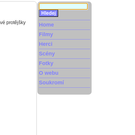
vé protějšky
Home
Filmy
Herci
Scény
Fotky
O webu
Soukromí