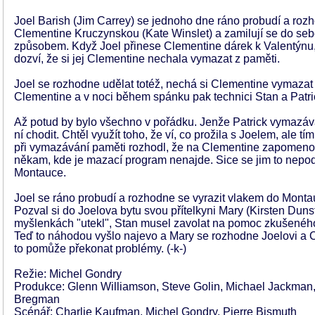
Joel Barish (Jim Carrey) se jednoho dne ráno probudí a roz
Clementine Kruczynskou (Kate Winslet) a zamilují se do seb
způsobem. Když Joel přinese Clementine dárek k Valentýnu,
dozví, že si jej Clementine nechala vymazat z paměti.
Joel se rozhodne udělat totéž, nechá si Clementine vymazat 
Clementine a v noci během spánku pak technici Stan a Patr
Až potud by bylo všechno v pořádku. Jenže Patrick vymazáva
ní chodit. Chtěl využít toho, že ví, co prožila s Joelem, ale tí
při vymazávání paměti rozhodl, že na Clementine zapomeno
někam, kde je mazací program nenajde. Sice se jim to nepodaří
Montauce.
Joel se ráno probudí a rozhodne se vyrazit vlakem do Montauk
Pozval si do Joelova bytu svou přítelkyni Mary (Kirsten Dunst)
myšlenkách "utekl", Stan musel zavolat na pomoc zkušeného
Teď to náhodou vyšlo najevo a Mary se rozhodne Joelovi a C
to pomůže překonat problémy. (-k-)
Režie: Michel Gondry
Produkce: Glenn Williamson, Steve Golin, Michael Jackman,
Bregman
Scénář: Charlie Kaufman, Michel Gondry, Pierre Bismuth