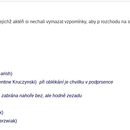
ejichž aktéři si nechali vymazat vzpomínky, aby p rozchodu na s
Barish)
ntine Kruczynski)
při oblékání je chvilku v podprsence
í je zabrána nahoře bez, ale hodně zezadu
k)
ierzwiak)