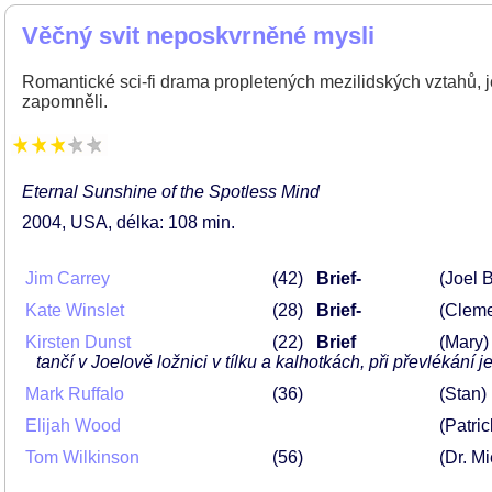
Věčný svit neposkvrněné mysli
Romantické sci-fi drama propletených mezilidských vztahů, j
zapomněli.
Eternal Sunshine of the Spotless Mind
2004
USA
délka: 108 min
Jim Carrey
42
Brief-
(Joel 
Kate Winslet
28
Brief-
(Cleme
Kirsten Dunst
22
Brief
(Mary)
tančí v Joelově ložnici v tílku a kalhotkách, při převlékán
Mark Ruffalo
36
(Stan)
Elijah Wood
(Patric
Tom Wilkinson
56
(Dr. M