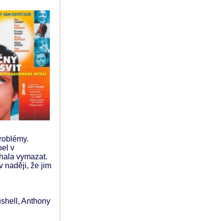
problémy.
oel v
hala vymazat.
 naději, že jim
shell, Anthony