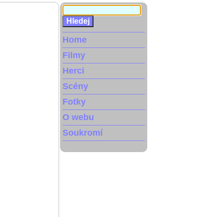
Home
Filmy
Herci
Scény
Fotky
O webu
Soukromí