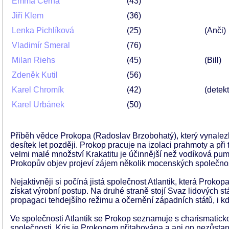
Emma Černá
43
Jiří Klem
36
Lenka Pichlíková
25
(Anči)
Vladimír Šmeral
76
Milan Riehs
45
(Bill)
Zdeněk Kutil
56
Karel Chromík
42
(detekt
Karel Urbánek
50
Příběh vědce Prokopa (Radoslav Brzobohatý), který vynalezl
desítek let později. Prokop pracuje na izolaci prahmoty a při 
velmi malé množství Krakatitu je účinnější než vodíková puma
Prokopův objev projeví zájem několik mocenských společnost
Nejaktivněji si počíná jistá společnost Atlantik, která Prokop
získat výrobní postup. Na druhé straně stojí Svaz lidových st
propagaci tehdejšího režimu a očernění západních států, i 
Ve společnosti Atlantik se Prokop seznamuje s charismatick
společnosti. Kris je Prokopem přitahována a ani on nezůstane