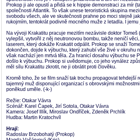
Prokop ji ale opustí a přidá se k hippie demonstraci za mír 
společnosti Atlantik. To však unese teroristická skupina mez
svobodu všech, ale ve skutečnosti prahne po moci stejně jako o
rukojmím, tentokrát podivně mocného muže z letadla. I jemu 
Na vývoji Krakatitu pracuje mezitím nezávisle doktor Tomeš 
vylepšil, vytvořil z něj neutronovou bombu, takže neničí věci,
laserem, který dokáže Krakatit odpálit. Prokop se snaží Tome
dokončen, dojde k výbuchu, který zahubí vše živé v okruhu ně
však nachází jen mrtvá těla. Za hranicí dosahu výbuchu se P
došlo k výbuchu. Prokop si uvědomuje, co jeho vynález způ
měl sílu Krakatitu zkrotit, ne ji obrátit proti člověku.
Kromě toho, že se film snaží tak trochu propagovat tehdejší r
tajemný muž disponující organizací s obrovskými možnostmi 
poněkud uměle. (-k-)
Režie: Otakar Vávra
Scénář: Karel Čapek, Jirí Sotola, Otakar Vávra
Kamera: Josef Illík, Miroslav Ondříček, Zdeněk Prchlík
Hudba: Martin Kratochvíl
Hrají:
Radoslav Brzobohatý (Prokop)
Magda Vašáryová (Kris)