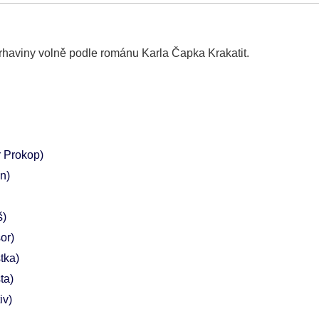
rhaviny volně podle románu Karla Čapka Krakatit.
r Prokop)
n)
š)
or)
stka)
sta)
iv)