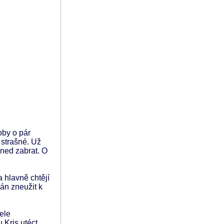
oby o pár
u strašné. Už
hned zabrat. O
a hlavně chtějí
mán zneužit k
ele
 Kris utéct.