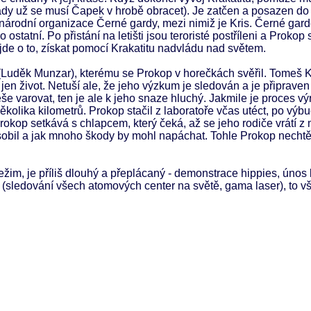
(tady už se musí Čapek v hrobě obracet). Je zatčen a posazen do 
inárodní organizace Černé gardy, mezi nimiž je Kris. Černé gar
statní. Po přistání na letišti jsou teroristé postříleni a Prokop
jde o to, získat pomocí Krakatitu nadvládu nad světem.
(Luděk Munzar), kterému se Prokop v horečkách svěřil. Tomeš Kr
 jen život. Netuší ale, že jeho výzkum je sledován a je připraven
še varovat, ten je ale k jeho snaze hluchý. Jakmile je proces vý
kolika kilometrů. Prokop stačil z laboratoře včas utéct, po výb
rokop setkává s chlapcem, který čeká, až se jeho rodiče vrátí z
sobil a jak mnoho škody by mohl napáchat. Tohle Prokop nechtě
ežim, je příliš dlouhý a přeplácaný - demonstrace hippies, únos l
(sledování všech atomových center na světě, gama laser), to v