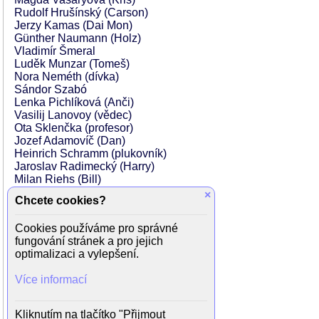
Rudolf Hrušínský (Carson)
Jerzy Kamas (Dai Mon)
Günther Naumann (Holz)
Vladimír Šmeral
Luděk Munzar (Tomeš)
Nora Neméth (dívka)
Sándor Szabó
Lenka Pichlíková (Anči)
Vasilij Lanovoy (vědec)
Ota Sklenčka (profesor)
Jozef Adamovíč (Dan)
Heinrich Schramm (plukovník)
Jaroslav Radimecký (Harry)
Milan Riehs (Bill)
Jiří Klem
×
Chcete cookies?
Eliška Sirová (holčička)
František Pokorný
Cookies používáme pro správné
Rudolf Fleischer
fungování stránek a pro jejich
Karel Urbánek
optimalizaci a vylepšení.
Petr Sedlák
Mufid-Al Jazairí
Více informací
Jana Brežková (teroristka)
Lenka Machoninová (teroristka)
Vladimír Kratina (terorista)
Kliknutím na tlačítko "Přijmout