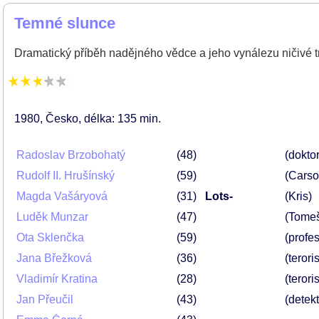
Temné slunce
Dramatický příběh nadějného vědce a jeho vynálezu ničivé t
1980
Česko
délka: 135 min
Radoslav Brzobohatý
48
(dokto
Rudolf II. Hrušínský
59
(Carso
Magda Vašáryová
31
Lots-
(Kris)
Luděk Munzar
47
(Tome
Ota Sklenčka
59
(profes
Jana Břežková
36
(terori
Vladimír Kratina
28
(terori
Jan Přeučil
43
(detekt