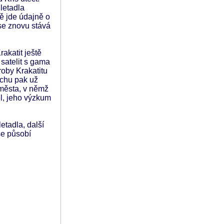
letadla
dě jde údajně o
 se znovu stává
akatit ještě
 satelit s gama
roby Krakatitu
uchu pak už
 města, v němž
l, jeho výzkum
etadla, další
še působí