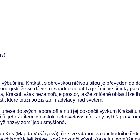
iv)
 výbušninu Krakatit s obrovskou ničivou silou je převeden do d
tom zjistí, že se dá velmi snadno odpálit a její ničivé účinky jso
, Krakatit však nezamořuje prostor, takže zničené oblasti lze i
í, které touží po získání nadvlády nad světem.
a unese do svých laboratoří a nutí jej dokončit výzkum Krakatitu 
átů, jehož cílem je nastolit celosvětový mír. Tady byl Čapkův ro
když názvy zemí jsou smyšlené.
ou Kris (Magda Vašáryová), čerstvě vdanou za obchodního ředit
 chladný k její kráse. Když dokončí vývoj Krakatitu, pomůže mu