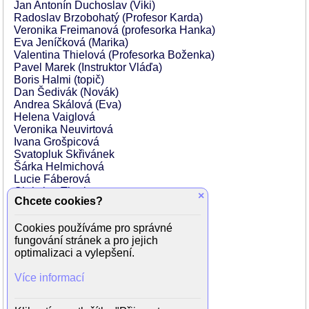
Jan Antonín Duchoslav (Viki)
Radoslav Brzobohatý (Profesor Karda)
Veronika Freimanová (profesorka Hanka)
Eva Jeníčková (Marika)
Valentina Thielová (Profesorka Boženka)
Pavel Marek (Instruktor Vláďa)
Boris Halmi (topič)
Dan Šedivák (Novák)
Andrea Skálová (Eva)
Helena Vaiglová
Veronika Neuvirtová
Ivana Grošpicová
Svatopluk Skřivánek
Šárka Helmichová
Lucie Fáberová
Christian Thuri
×
Chcete cookies?
Filip Sirový
Michal Petrov
Cookies používáme pro správné
Irena Prokešová
fungování stránek a pro jejich
Lucie Tesárková
optimalizaci a vylepšení.
Pavel Tarant
Zdeněk Straka
Více informací
Martin Stejskal
Jan Valenta
Daniela Wildhageová