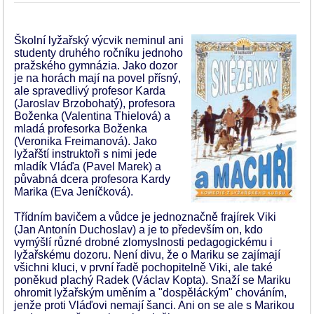
Školní lyžařský výcvik neminul ani
studenty druhého ročníku jednoho
pražského gymnázia. Jako dozor
je na horách mají na povel přísný,
ale spravedlivý profesor Karda
(Jaroslav Brzobohatý), profesora
Boženka (Valentina Thielová) a
mladá profesorka Boženka
(Veronika Freimanová). Jako
lyžařští instruktoři s nimi jede
mladík Vláďa (Pavel Marek) a
půvabná dcera profesora Kardy
Marika (Eva Jeníčková).
Třídním bavičem a vůdce je jednoznačně frajírek Viki
(Jan Antonín Duchoslav) a je to především on, kdo
vymýšlí různé drobné zlomyslnosti pedagogickému i
lyžařskému dozoru. Není divu, že o Mariku se zajímají
všichni kluci, v první řadě pochopitelně Viki, ale také
poněkud plachý Radek (Václav Kopta). Snaží se Mariku
ohromit lyžařským uměním a "dospěláckým" chováním,
jenže proti Vláďovi nemají šanci. Ani on se ale s Marikou