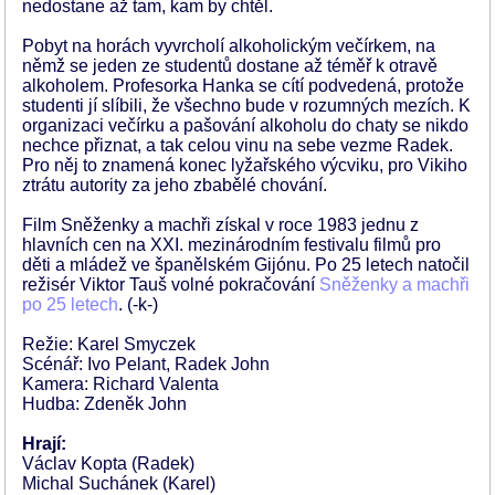
nedostane až tam, kam by chtěl.
Pobyt na horách vyvrcholí alkoholickým večírkem, na
němž se jeden ze studentů dostane až téměř k otravě
alkoholem. Profesorka Hanka se cítí podvedená, protože
studenti jí slíbili, že všechno bude v rozumných mezích. K
organizaci večírku a pašování alkoholu do chaty se nikdo
nechce přiznat, a tak celou vinu na sebe vezme Radek.
Pro něj to znamená konec lyžařského výcviku, pro Vikiho
ztrátu autority za jeho zbabělé chování.
Film Sněženky a machři získal v roce 1983 jednu z
hlavních cen na XXI. mezinárodním festivalu filmů pro
děti a mládež ve španělském Gijónu. Po 25 letech natočil
režisér Viktor Tauš volné pokračování
Sněženky a machři
po 25 letech
. (-k-)
Režie: Karel Smyczek
Scénář: Ivo Pelant, Radek John
Kamera: Richard Valenta
Hudba: Zdeněk John
Hrají:
Václav Kopta (Radek)
Michal Suchánek (Karel)