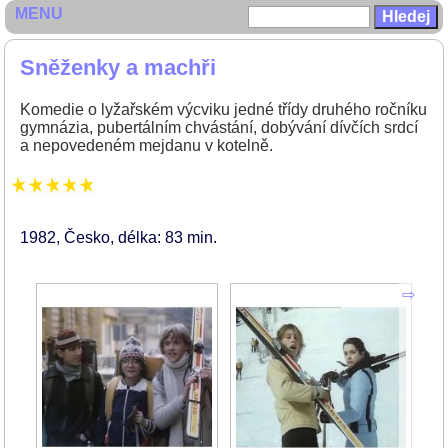
MENU
Sněženky a machři
Komedie o lyžařském výcviku jedné třídy druhého ročníku
gymnázia, pubertálním chvástání, dobývání dívčích srdcí
a nepovedeném mejdanu v kotelně.
1982
Česko
délka: 83 min