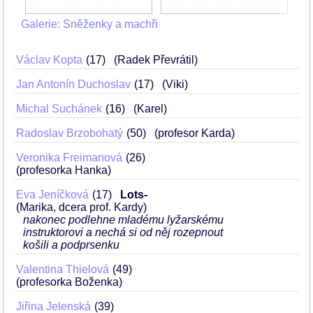
Galerie: Sněženky a machři
Václav Kopta
17
(Radek Převrátil)
Jan Antonín Duchoslav
17
(Viki)
Michal Suchánek
16
(Karel)
Radoslav Brzobohatý
50
(profesor Karda)
Veronika Freimanová
26
(profesorka Hanka)
Eva Jeníčková
17
Lots-
(Marika, dcera prof. Kardy)
nakonec podlehne mladému lyžarskému
instruktorovi a nechá si od něj rozepnout
košili a podprsenku
Valentina Thielová
49
(profesorka Boženka)
Jiřina Jelenská
39