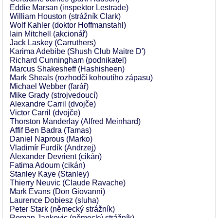
Eddie Marsan (inspektor Lestrade)
William Houston (strážník Clark)
Wolf Kahler (doktor Hoffmanstahl)
Iain Mitchell (akcionář)
Jack Laskey (Carruthers)
Karima Adebibe (Shush Club Maitre D')
Richard Cunningham (podnikatel)
Marcus Shakesheff (Hashisheen)
Mark Sheals (rozhodčí kohoutího zápasu)
Michael Webber (farář)
Mike Grady (strojvedoucí)
Alexandre Carril (dvojče)
Victor Carril (dvojče)
Thorston Manderlay (Alfred Meinhard)
Affif Ben Badra (Tamas)
Daniel Naprous (Marko)
Vladimír Furdík (Andrzej)
Alexander Devrient (cikán)
Fatima Adoum (cikán)
Stanley Kaye (Stanley)
Thierry Neuvic (Claude Ravache)
Mark Evans (Don Giovanni)
Laurence Dobiesz (sluha)
Peter Stark (německý strážník)
Roman Jankovic (německý strážník)