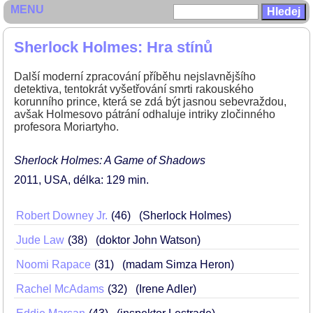
MENU
Sherlock Holmes: Hra stínů
Další moderní zpracování příběhu nejslavnějšího
detektiva, tentokrát vyšetřování smrti rakouského
korunního prince, která se zdá být jasnou sebevraždou,
avšak Holmesovo pátrání odhaluje intriky zločinného
profesora Moriartyho.
Sherlock Holmes: A Game of Shadows
2011
USA
délka: 129 min
Robert Downey Jr.
46
(Sherlock Holmes)
Jude Law
38
(doktor John Watson)
Noomi Rapace
31
(madam Simza Heron)
Rachel McAdams
32
(Irene Adler)