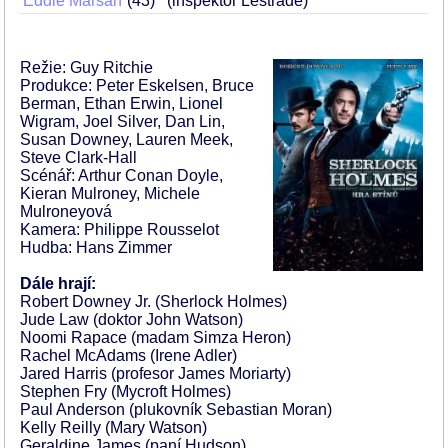
Eddie Marsan
43
(inspektor Lestrade)
Režie: Guy Ritchie
Produkce: Peter Eskelsen, Bruce
Berman, Ethan Erwin, Lionel
Wigram, Joel Silver, Dan Lin,
Susan Downey, Lauren Meek,
Steve Clark-Hall
Scénář: Arthur Conan Doyle,
Kieran Mulroney, Michele
Mulroneyová
Kamera: Philippe Rousselot
Hudba: Hans Zimmer
Dále hrají:
Robert Downey Jr. (Sherlock Holmes)
Jude Law (doktor John Watson)
Noomi Rapace (madam Simza Heron)
Rachel McAdams (Irene Adler)
Jared Harris (profesor James Moriarty)
Stephen Fry (Mycroft Holmes)
Paul Anderson (plukovník Sebastian Moran)
Kelly Reilly (Mary Watson)
Geraldine James (paní Hudson)