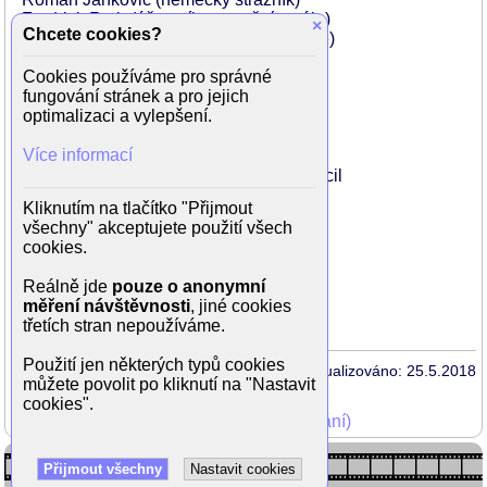
Fredrick Ruth (účastník v tanečním sále)
×
Chcete cookies?
Carsten Hayes (fotograf v tanečním sále)
James McNeill (diplomat)
Cookies používáme pro správné
Laurence Possa (Rene Heron)
fungování stránek a pro jejich
Maitland Chandler (bankéř)
optimalizaci a vylepšení.
Joe Egan (velký Joe)
Clive Russell (kapitán Tanner)
Více informací
Lasco Atkins (host v baru)
David Bailey (Prime Minister Robert Cecil
Gioacchino Jim Cuffaro (cikán)
Kliknutím na tlačítko "Přijmout
Lukas DiSparrow (Dealer)
všechny" akceptujete použití všech
Ray Donn (diplomat)
cookies.
Jeff Lipman (diplomat)
Danny Seldon (král George I. Řecký)
Reálně jde
pouze o anonymní
Tom Swacha (host v v hospodě)
měření návštěvnosti
, jiné cookies
Paul Warren (cikán)
třetích stran nepoužíváme.
Použití jen některých typů cookies
Aktualizováno: 25.5.2018
můžete povolit po kliknutí na "Nastavit
cookies".
Mohli jste vidět v TV (zobrazit starší vysílání)
Přijmout všechny
Nastavit cookies