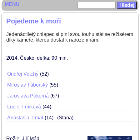
MENU
Pojedeme k moři
Jedenáctiletý chlapec si plní svou touhu stát se režisérem
díky kameře, kterou dostal k narozeninám.
2014
Česko
délka: 90 min
Ondřej Vetchý
52
Miroslav Táborský
55
Jaroslava Pokorná
67
Lucie Trmíková
44
Anastasia Trmal
14
(Stana)
Režie: Jiří Mádl