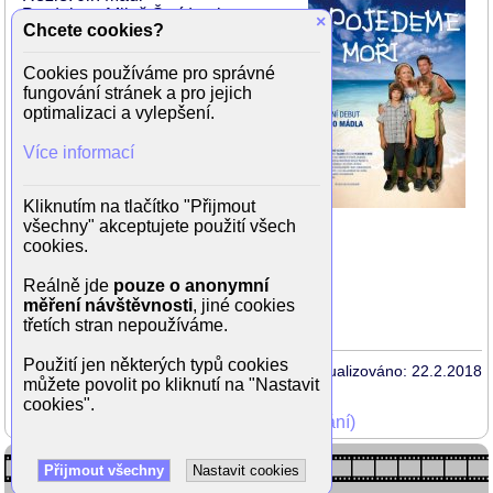
Produkce: Miloš Šmídmajer
×
Chcete cookies?
Scénář: Jiří Mádl
Kamera: Edita Kainrathová
Cookies používáme pro správné
Hudba: René Rypar
fungování stránek a pro jejich
optimalizaci a vylepšení.
Hrají:
Ondřej Vetchý
Více informací
Petr Šimčák (loutkář Tomáš)
Zdenek Barinka
Anastázie Chocholatá (Stana)
Kliknutím na tlačítko "Přijmout
Lukás Hrabák
všechny" akceptujete použití všech
Michaela Majerníková
cookies.
Jan Maršál (Haris)
Jaroslava Pokorná
Reálně jde
pouze o anonymní
Lucie Nebeská Trmíková
měření návštěvnosti
, jiné cookies
Miroslav Táborský
třetích stran nepoužíváme.
Použití jen některých typů cookies
Aktualizováno: 22.2.2018
můžete povolit po kliknutí na "Nastavit
cookies".
Mohli jste vidět v TV (zobrazit starší vysílání)
Přijmout všechny
Nastavit cookies