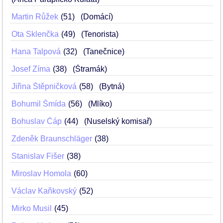
Martin Růžek
51
(Domácí)
Ota Sklenčka
49
(Tenorista)
Hana Talpová
32
(Tanečnice)
Josef Zíma
38
(Štramák)
Jiřina Štěpničková
58
(Bytná)
Bohumil Šmída
56
(Mlíko)
Bohuslav Čáp
44
(Nuselský komisař)
Zdeněk Braunschläger
38
Stanislav Fišer
38
Miroslav Homola
60
Václav Kaňkovský
52
Mirko Musil
45