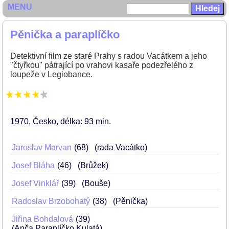
MENU
Pěnička a paraplíčko
Detektivní film ze staré Prahy s radou Vacátkem a jeho
"čtyřkou" pátrající po vrahovi kasaře podezřelého z
loupeže v Legiobance.
1970
Česko
délka: 93 min
Jaroslav Marvan
68
(rada Vacátko)
Josef Bláha
46
(Brůžek)
Josef Vinklář
39
(Bouše)
Radoslav Brzobohatý
38
(Pěnička)
Jiřina Bohdalová
39
(Anča Paraplíčko Kulatá)