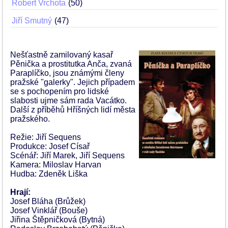
Robert Vrchota
50
Jiří Smutný
47
Nešťastně zamilovaný kasař
Pěnička a prostitutka Anča, zvaná
Paraplíčko, jsou známými členy
pražské "galerky". Jejich případem
se s pochopením pro lidské
slabosti ujme sám rada Vacátko.
Další z příběhů Hříšných lidí města
pražského.
Režie: Jiří Sequens
Produkce: Josef Císař
Scénář: Jiří Marek, Jiří Sequens
Kamera: Miloslav Harvan
Hudba: Zdeněk Liška
Hrají:
Josef Bláha (Brůžek)
Josef Vinklář (Bouše)
Jiřina Štěpničková (Bytná)