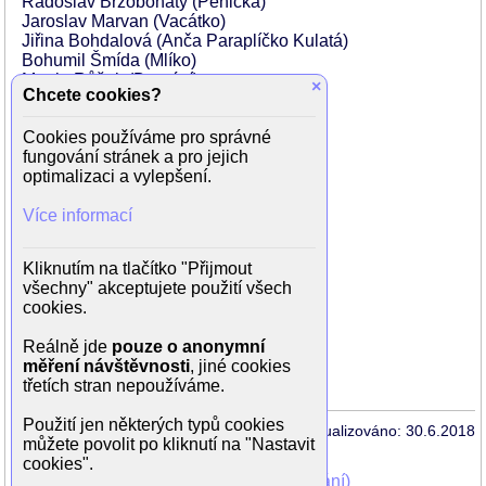
Radoslav Brzobohatý (Pěnička)
Jaroslav Marvan (Vacátko)
Jiřina Bohdalová (Anča Paraplíčko Kulatá)
Bohumil Šmída (Mlíko)
Martin Růžek (Domácí)
×
Chcete cookies?
Bohuslav Čáp (Nuselský komisař)
Ota Sklenčka (Tenorista)
Cookies používáme pro správné
Jaroslav Raušer
fungování stránek a pro jejich
Jan Blažek
optimalizaci a vylepšení.
Zdenek Braunschläger
Stanislav Fišer
Více informací
Miroslav Homola
Václav Kaňkovský
Bohumil Koška
Kliknutím na tlačítko "Přijmout
Elena Lindauerová
všechny" akceptujete použití všech
Mirko Musil
cookies.
Viktor Očásek
Jiří Smutný
Reálně jde
pouze o anonymní
Hana Talpová
měření návštěvnosti
, jiné cookies
Robert Vrchota
třetích stran nepoužíváme.
Použití jen některých typů cookies
Aktualizováno: 30.6.2018
můžete povolit po kliknutí na "Nastavit
cookies".
Mohli jste vidět v TV (zobrazit starší vysílání)