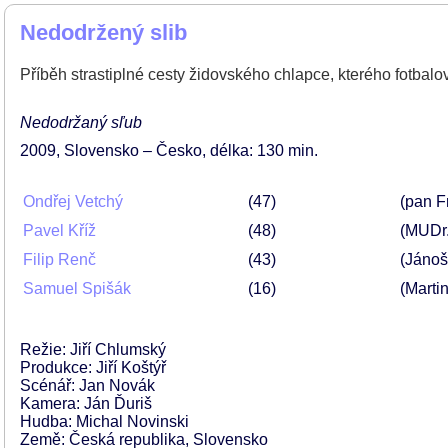
Nedodržený slib
Příběh strastiplné cesty židovského chlapce, kterého fotbal
Nedodržaný sľub
2009
Slovensko – Česko
délka: 130 min
Ondřej Vetchý
47
(pan F
Pavel Kříž
48
(MUDr.
Filip Renč
43
(Jánoš
Samuel Spišák
16
(Martin
Režie: Jiří Chlumský
Produkce: Jiří Koštýř
Scénář: Jan Novák
Kamera: Ján Ďuriš
Hudba: Michal Novinski
Země: Česká republika, Slovensko