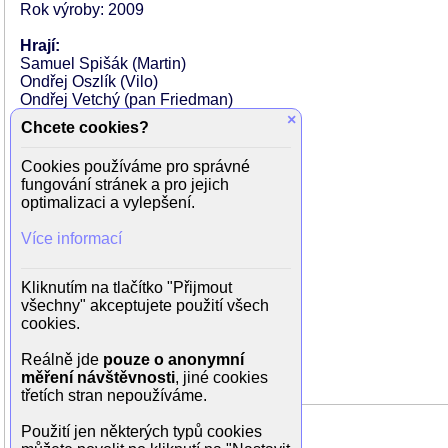
Rok výroby: 2009
Hrají:
Samuel Spišák (Martin)
Ondřej Oszlík (Vilo)
Ondřej Vetchý (pan Friedman)
Ina Gogálová (paní Friedmanová)
×
Chcete cookies?
Ľubomír Bukový (Móric)
Norman Šáro (Šmuel)
Cookies používáme pro správné
Daniel Fischer (Alex)
fungování stránek a pro jejich
Dávid Hartl (Dežo)
optimalizaci a vylepšení.
Jakub Spišák (Herman)
Zuzana Porubjaková (Ráchel)
Více informací
Vlado Černý (MUDr. Fehér)
Peter Kočan (Emanuel)
Pavel Kříž (MUDr. Kollár)
Kliknutím na tlačítko "Přijmout
Filip Renč (Jánoš)
všechny" akceptujete použití všech
Ivan Romančík (obuvník Feldman)
cookies.
Juraj Sadílek (Fred Mahler)
Marián Slovák (rabín)
Reálně jde
pouze o anonymní
Ľudmila Swanová (Feldmanová)
měření návštěvnosti
, jiné cookies
třetích stran nepoužíváme.
Použití jen některých typů cookies