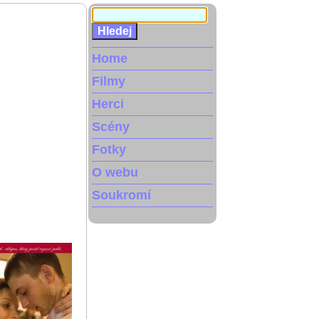
Home
Filmy
Herci
Scény
Fotky
O webu
Soukromí