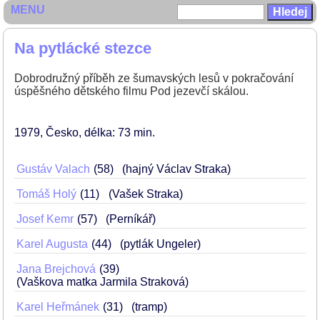
MENU
Na pytlácké stezce
Dobrodružný příběh ze šumavských lesů v pokračování
úspěšného dětského filmu Pod jezevčí skálou.
1979
Česko
délka: 73 min
Gustáv Valach
58
(hajný Václav Straka)
Tomáš Holý
11
(Vašek Straka)
Josef Kemr
57
(Perníkář)
Karel Augusta
44
(pytlák Ungeler)
Jana Brejchová
39
(Vaškova matka Jarmila Straková)
Karel Heřmánek
31
(tramp)