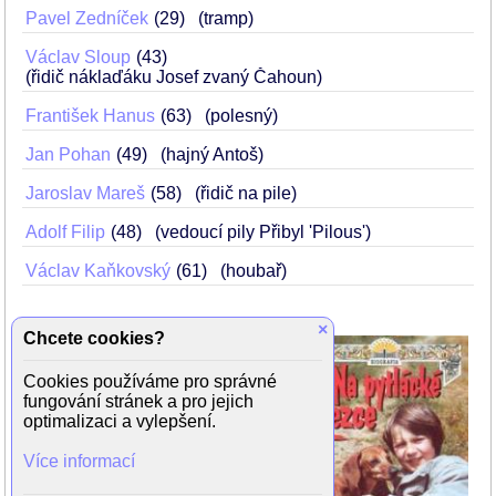
Pavel Zedníček
29
(tramp)
Václav Sloup
43
(řidič náklaďáku Josef zvaný Čahoun)
František Hanus
63
(polesný)
Jan Pohan
49
(hajný Antoš)
Jaroslav Mareš
58
(řidič na pile)
Adolf Filip
48
(vedoucí pily Přibyl 'Pilous')
Václav Kaňkovský
61
(houbař)
×
Chcete cookies?
Malý Vašek Straka nechce jet s
rodiči k moři do Bulharska, a proto
Cookies používáme pro správné
si vymyslí plán: před odjezdem
fungování stránek a pro jejich
uteče a sám se tajně vypraví za
optimalizaci a vylepšení.
dědečkem, hajným na Šumavě. Z
toho je samozřejmě velký průšvih,
Více informací
ale nakonec má Vašek vyhráno.
Může zůstat u dědy a prožívat další