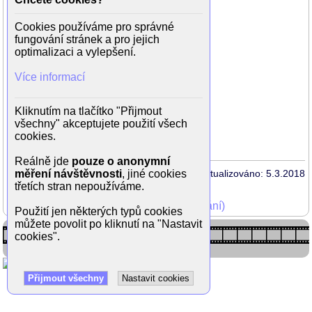
Hudba: Luboš Sluka
Cookies používáme pro správné
Hrají:
fungování stránek a pro jejich
Irena Kačírková (Marta Zemanová)
optimalizaci a vylepšení.
Radoslav Brzobohatý (Arnošt Zeman)
Karel Šebesta (profesor Hrabák)
Více informací
Václav Fišer (ing. Toman)
Karolina Slunéčková (paní Balejová)
Hana Kreihanslová (Tomanová)
Kliknutím na tlačítko "Přijmout
Michaela Romanovová (dcera Irena)
všechny" akceptujete použití všech
Jana Grosmannová (Jiřinka)
cookies.
Reálně jde
pouze o anonymní
měření návštěvnosti
, jiné cookies
Aktualizováno: 5.3.2018
třetích stran nepoužíváme.
Mohli jste vidět v TV (zobrazit starší vysílání)
Použití jen některých typů cookies
můžete povolit po kliknutí na "Nastavit
cookies".
Přijmout všechny
Nastavit cookies