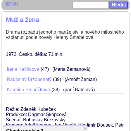
MENU
Muž a žena
Drama rozpadu jednoho manželství a nového milostného
vzplanutí podle novely Heleny Šmahelové.
1972
Česko
délka: 71 min
Irena Kačírková
47
(Marta Zemanová)
Radoslav Brzobohatý
39
(Arnošt Zeman)
Karolína Slunéčková
38
(paní Balejová)
Režie: Zdeněk Kubeček
Produkce: Dagmar Skopcová
Scénář: Bohuslav Březovský
Kamera: Adolf Navara, Jan Novák, Vladimír Dousek, Petr
×
Polák
Chcete cookies?