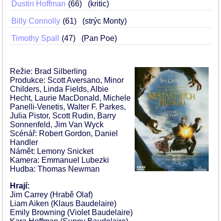
Dustin Hoffman
66
(kritic)
Billy Connolly
61
(strýc Monty)
Timothy Spall
47
(Pan Poe)
Režie: Brad Silberling
Produkce: Scott Aversano, Minor
Childers, Linda Fields, Albie
Hecht, Laurie MacDonald, Michele
Panelli-Venetis, Walter F. Parkes,
Julia Pistor, Scott Rudin, Barry
Sonnenfeld, Jim Van Wyck
Scénář: Robert Gordon, Daniel
Handler
Námět: Lemony Snicket
Kamera: Emmanuel Lubezki
Hudba: Thomas Newman
Hrají:
Jim Carrey (Hrabě Olaf)
Liam Aiken (Klaus Baudelaire)
Emily Browning (Violet Baudelaire)