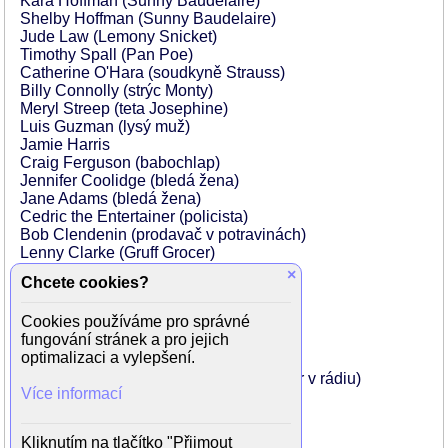
Kara Hoffman (Sunny Baudelaire)
Shelby Hoffman (Sunny Baudelaire)
Jude Law (Lemony Snicket)
Timothy Spall (Pan Poe)
Catherine O'Hara (soudkyně Strauss)
Billy Connolly (strýc Monty)
Meryl Streep (teta Josephine)
Luis Guzman (lysý muž)
Jamie Harris
Craig Ferguson (babochlap)
Jennifer Coolidge (bledá žena)
Jane Adams (bledá žena)
Cedric the Entertainer (policista)
Bob Clendenin (prodavač v potravinách)
Lenny Clarke (Gruff Grocer)
Deborah Theaker (paní Poe)
×
Chcete cookies?
Wayne Flemming (kapitán Sam)
Dustin Hoffman (kritic)
Cookies používáme pro správné
Jaimarie Bjorge (Dream Gypsy)
fungování stránek a pro jejich
Paul Bunnell (svatební host)
optimalizaci a vylepšení.
Julius Callahan (bohém)
François Duhamel (francouzský reportér v rádiu)
Více informací
Rosemary Garris (svatební host)
Gilbert Gottfried (Duck)
Alan Heitz (Policejní fotograf)
Kliknutím na tlačítko "Přijmout