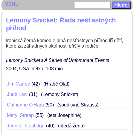
MENU
Lemony Snicket: Řada nešťastných
příhod
Ironická černá komedie plná nešťastných příhod tří dětí,
které za záhadných okolností přišly o rodiče.
Lemony Snicket's A Series of Unfortunate Events
2004
USA
délka: 108 min
Jim Carrey
42
(Hrabě Olaf)
Jude Law
31
(Lemony Snicket)
Catherine O'Hara
50
(soudkyně Strauss)
Meryl Streep
55
(teta Josephine)
Jennifer Coolidge
40
(bledá žena)