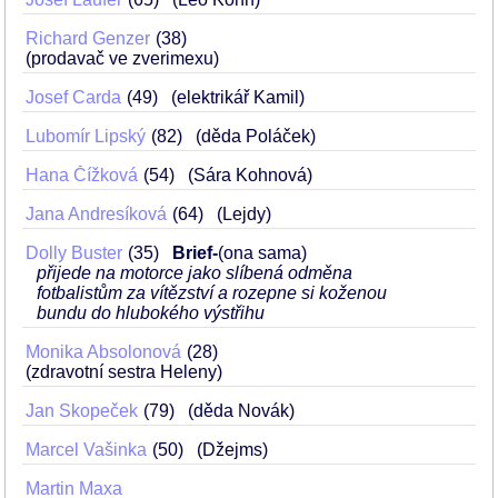
Richard Genzer
38
(prodavač ve zverimexu)
Josef Carda
49
(elektrikář Kamil)
Lubomír Lipský
82
(děda Poláček)
Hana Čížková
54
(Sára Kohnová)
Jana Andresíková
64
(Lejdy)
Dolly Buster
35
Brief-
(ona sama)
přijede na motorce jako slíbená odměna
fotbalistům za vítězství a rozepne si koženou
bundu do hlubokého výstřihu
Monika Absolonová
28
(zdravotní sestra Heleny)
Jan Skopeček
79
(děda Novák)
Marcel Vašinka
50
(Džejms)
Martin Maxa