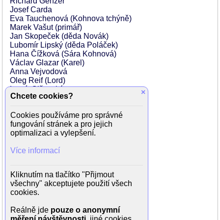
Richard Genzer
Josef Carda
Eva Tauchenová (Kohnova tchýně)
Marek Vašut (primář)
Jan Skopeček (děda Novák)
Lubomír Lipský (děda Poláček)
Hana Čížková (Sára Kohnová)
Václav Glazar (Karel)
Anna Vejvodová
Oleg Reif (Lord)
Lumír Olšovský
×
Chcete cookies?
Jana Andresíková
Ervín Oláh )
Cookies používáme pro správné
Marcel Vašinka (Džejms)
fungování stránek a pro jejich
Věra Kuchtová (Julie Nováková)
optimalizaci a vylepšení.
Tomáš Lipský
Petr Pěknic
Více informací
Vojtěch Giňa
Pavel Urbánek
Jiří Kohout
Kliknutím na tlačítko "Přijmout
Justin Valeš
všechny" akceptujete použití všech
Dolly Buster
cookies.
Martin Maxa
Helena Vondráčková
Reálně jde
pouze o anonymní
Helena Růžičková
měření návštěvnosti
, jiné cookies