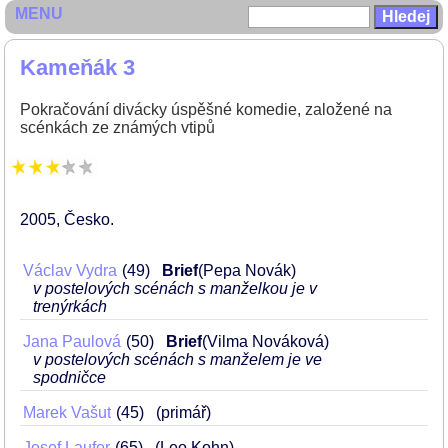
MENU
Kameňák 3
Pokračování divácky úspěšné komedie, založené na
scénkách ze známých vtipů
2005
Česko
Václav Vydra
49
Brief
(Pepa Novák)
v postelových scénách s manželkou je v
trenýrkách
Jana Paulová
50
Brief
(Vilma Nováková)
v postelových scénách s manželem je ve
spodničce
Marek Vašut
45
(primář)
Josef Laufer
65
(Leo Kohn)