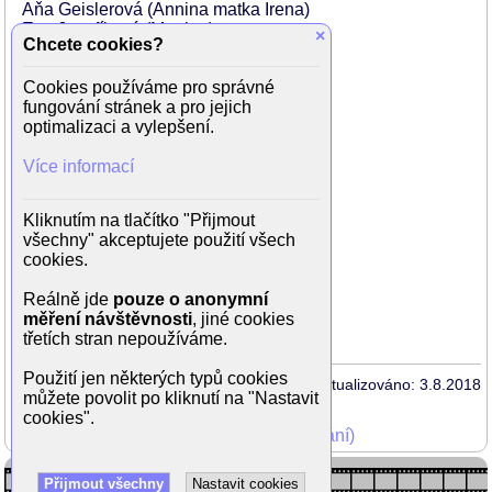
Aňa Geislerová (Annina matka Irena)
Eva Josefíková (Martina)
×
Chcete cookies?
Roman Luknár (Bohdan)
Ondřej Novák (Tomáš)
Cookies používáme pro správné
Vlastina Svátková (zdravotní sestra)
fungování stránek a pro jejich
Roman Zach (Kříž)
optimalizaci a vylepšení.
Igor Bareš (Novotný)
Jiří Wohanka (Kracík)
Více informací
Ondřej Malý (doktor Pavelka)
Berenika Kohoutová (Anna)
Taťjana Medvecká (doktorka)
Kliknutím na tlačítko "Přijmout
Zuzana Mistríková (úřednice)
všechny" akceptujete použití všech
Michaela Pavlátová (Tomášova matka)
cookies.
Pavel Lagner (Tomášův otec)
Natalie Lipka (atletka)
Reálně jde
pouze o anonymní
Slávek Bílský (příslušník StB)
měření návštěvnosti
, jiné cookies
Tomáš Matonoha
třetích stran nepoužíváme.
Použití jen některých typů cookies
Aktualizováno: 3.8.2018
můžete povolit po kliknutí na "Nastavit
cookies".
Mohli jste vidět v TV (zobrazit starší vysílání)
Přijmout všechny
Nastavit cookies