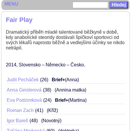
MENU
Fair Play
Dramatický příběh mladé talentované běžkyně v době,
kdy anabolické steoridy dostávali špičkoví sportovci od
svých lékařů naprosto běžně a vedlejšími účinky se nikdo
netrápil.
2014
Slovensko – Německo – Česko
Judit Pecháček
26
Brief+
(Anna)
Anna Geislerová
38
(Annina matka)
Eva Podzimková
24
Brief+
(Martina)
Roman Zach
41
(Kříž)
Igor Bareš
48
(Novotný)
Taťjána Medvecká
60
(doktorka)