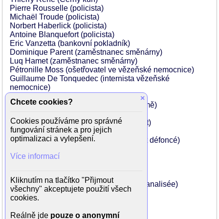
Pierre Rousselle (policista)
Michaël Troude (policista)
Norbert Haberlick (policista)
Antoine Blanquefort (policista)
Eric Vanzetta (bankovní pokladník)
Dominique Parent (zaměstnanec směnárny)
Luq Hamet (zaměstnanec směnárny)
Pétronille Moss (ošetřovatel ve vězeňské nemocnice)
Guillaume De Tonquedec (internista vězeňské
nemocnice)
Jean Dell
×
Chcete cookies?
Stéphane Jacquot (muž v azylovém domě)
Philippe Brigaud
Cookies používáme pro správné
Thierry Nenez (Le consommateur bistrot)
fungování stránek a pro jejich
François Gamard (Le patron bistrot)
optimalizaci a vylepšení.
Julien Cafaro (Le conducteur voiture toît défoncé)
Valentin Merlet (Le loubard)
Více informací
Romain Redler (Le loubard)
Armelle Deutsch
Alain Foures (Le conducteur Opel)
Kliknutím na tlačítko "Přijmout
Arnaud Le Bozec (Le flic camionnette banalisée)
všechny" akceptujete použití všech
Michel Caccia
cookies.
Luc Bernard (L'infirmier secrétariat)
Patrick Médioni (Homme Vogel)
Reálně jde
pouze o anonymní