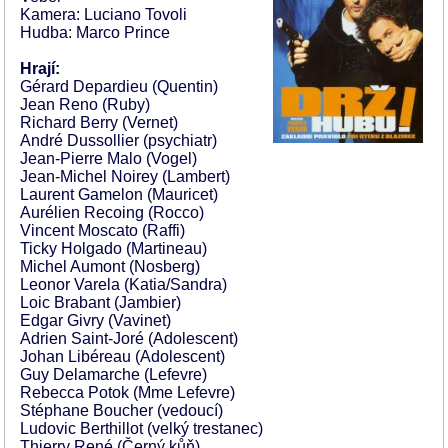
Kamera: Luciano Tovoli
Hudba: Marco Prince
Hrají:
Gérard Depardieu (Quentin)
Jean Reno (Ruby)
Richard Berry (Vernet)
André Dussollier (psychiatr)
Jean-Pierre Malo (Vogel)
Jean-Michel Noirey (Lambert)
Laurent Gamelon (Mauricet)
Aurélien Recoing (Rocco)
Vincent Moscato (Raffi)
Ticky Holgado (Martineau)
Michel Aumont (Nosberg)
Leonor Varela (Katia/Sandra)
Loic Brabant (Jambier)
Edgar Givry (Vavinet)
Adrien Saint-Joré (Adolescent)
Johan Libéreau (Adolescent)
Guy Delamarche (Lefevre)
Rebecca Potok (Mme Lefevre)
Stéphane Boucher (vedoucí)
Ludovic Berthillot (velký trestanec)
Thierry René (Černý kůň)