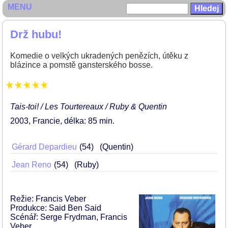
MENU
Drž hubu!
Komedie o velkých ukradených penězích, útěku z
blázince a pomstě gansterského bosse.
Tais-toi! / Les Tourtereaux / Ruby & Quentin
2003
Francie
délka: 85 min
Gérard Depardieu
54
(Quentin)
Jean Reno
54
(Ruby)
Režie: Francis Veber
Produkce: Said Ben Said
Scénář: Serge Frydman, Francis
Veber