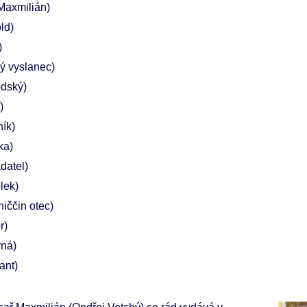
 Maxmilián)
ld)
)
ký vyslanec)
dský)
)
ník)
ka)
datel)
lek)
niččin otec)
r)
ná)
ant)