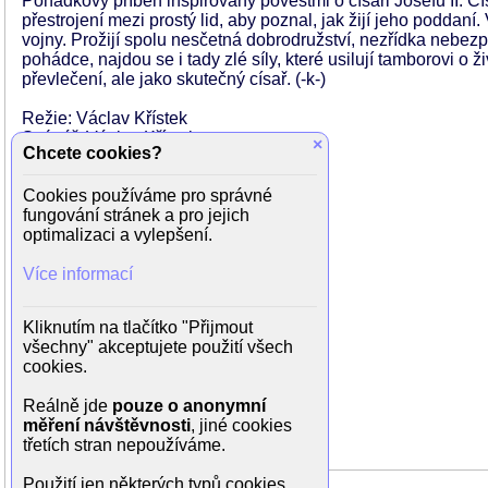
Pohádkový příběh inspirovaný pověstmi o císaři Josefu II. C
přestrojení mezi prostý lid, aby poznal, jak žijí jeho poddaní
vojny. Prožijí spolu nesčetná dobrodružství, nezřídka nebezp
pohádce, najdou se i tady zlé síly, které usilují tamborovi o 
převlečení, ale jako skutečný císař. (-k-)
Režie: Václav Křístek
Scénář: Václav Křístek
×
Chcete cookies?
Kamera: Martin Duba
Hudba: Jan Hrubý
Cookies používáme pro správné
fungování stránek a pro jejich
Dále hrají:
optimalizaci a vylepšení.
Patricie Padillová (císařovna)
Josef Novák-Wajda (loupežník)
Více informací
Jiří Sedláček (loupežník)
Miloslav Čížek (loupežník)
Nikos Engonidis (loupežník)
Kliknutím na tlačítko "Přijmout
Ivan Feller (loupežník)
všechny" akceptujete použití všech
Vladislav Georgiev (loupežník)
cookies.
Jan Hrubý (muzikant)
Jan Kolář (muzikant)
Reálně jde
pouze o anonymní
Rudolf Hálek (muzikant)
měření návštěvnosti
, jiné cookies
Vladimír Polák (strážný)
třetích stran nepoužíváme.
Použití jen některých typů cookies