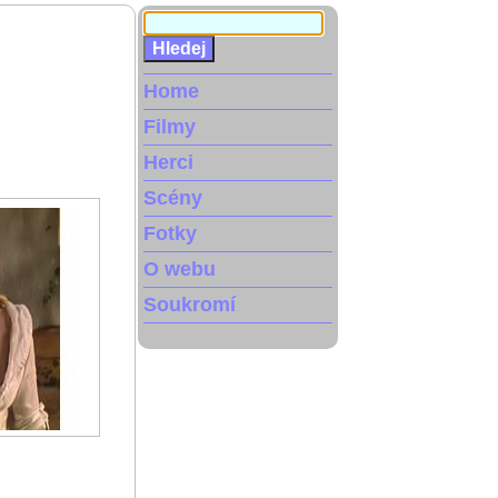
Home
Filmy
Herci
Scény
Fotky
O webu
Soukromí