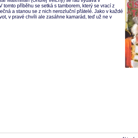
ísař Maxmilián (Ondřej Vetchý) se rád vydává v
. V tomto příběhu se setká s tamborem, který se vrací z
ečná a stanou se z nich nerozluční přátelé. Jako v každé
život, v pravé chvíli ale zasáhne kamarád, teď už ne v