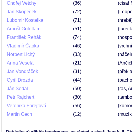
Ondřej Vetchý
36
(císař
Jan Skopeček
72
(Leopo
Lubomír Kostelka
71
(hrabě
Arnošt Goldflam
51
(turec
František Řehák
74
(hospo
Vladimír Čapka
46
(vrchní
Norbert Lichý
33
(náčel
Anna Veselá
21
(Ančič
Jan Vondráček
31
(překla
Cyril Drozda
44
(pacho
Ján Sedal
50
(ras, A
Petr Rajchert
30
(tambo
Veronika Forejtová
56
(komor
Martin Čech
12
(muzik