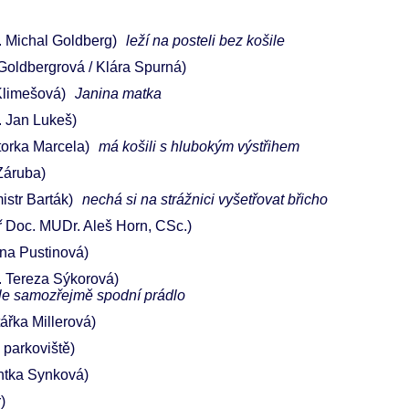
 Michal Goldberg)
leží na posteli bez košile
Goldbergrová / Klára Spurná)
Klimešová)
Janina matka
 Jan Lukeš)
torka Marcela)
má košili s hlubokým výstřihem
 Záruba)
istr Barták)
nechá si na strážnici vyšetřovat břicho
ř Doc. MUDr. Aleš Horn, CSc.)
ína Pustinová)
 Tereza Sýkorová)
ale samozřejmě spodní prádlo
tářka Millerová)
 parkoviště)
ntka Synková)
)