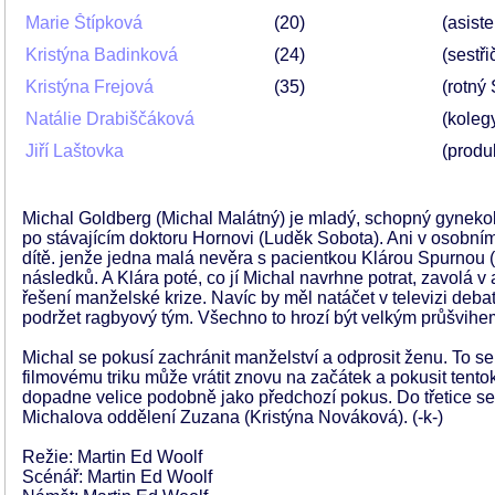
Marie Štípková
20
(asist
Kristýna Badinková
24
(sestř
Kristýna Frejová
35
(rotný
Natálie Drabiščáková
(koleg
Jiří Laštovka
(produ
Michal Goldberg (Michal Malátný) je mladý, schopný gyneko
po stávajícím doktoru Hornovi (Luděk Sobota). Ani v osobní
dítě. jenže jedna malá nevěra s pacientkou Klárou Spurnou (
následků. A Klára poté, co jí Michal navrhne potrat, zavolá v
řešení manželské krize. Navíc by měl natáčet v televizi de
podržet ragbyový tým. Všechno to hrozí být velkým průšvihe
Michal se pokusí zachránit manželství a odprosit ženu. To s
filmovému triku může vrátit znovu na začátek a pokusit tentokrá
dopadne velice podobně jako předchozí pokus. Do třetice se t
Michalova oddělení Zuzana (Kristýna Nováková). (-k-)
Režie: Martin Ed Woolf
Scénář: Martin Ed Woolf