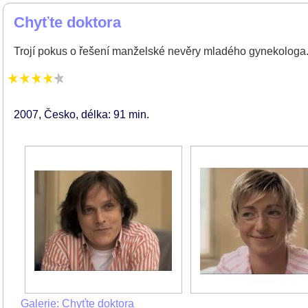
Chyťte doktora
Trojí pokus o řešení manželské nevěry mladého gynekologa
2007
Česko
délka: 91 min
Galerie: Chyťte doktora