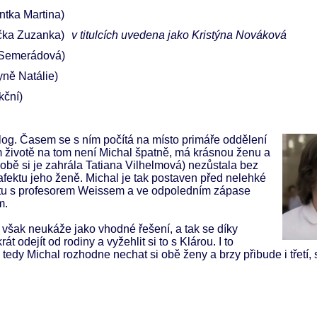
entka Martina)
ička Zuzanka)
v titulcích uvedena jako Kristýna Nováková
 Semerádová)
yně Natálie)
kční)
log. Časem se s ním počítá na místo primáře oddělení
m životě na tom není Michal špatně, má krásnou ženu a
obě si je zahrála Tatiana Vilhelmová) nezůstala bez
 afektu jeho ženě. Michal je tak postaven před nelehké
batu s profesorem Weissem a ve odpoledním zápase
m.
e však neukáže jako vhodné řešení, a tak se díky
t odejít od rodiny a vyžehlit si to s Klárou. I to
edy Michal rozhodne nechat si obě ženy a brzy přibude i třetí, 