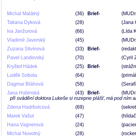
Michal Malátný
36
Brief-
(MUDr.
Tatiana Dyková
28
(Jana 
Iva Janžurová
66
(Lída 
Vladimír Javorský
45
(MUDr.
Zuzana Stivínová
33
Brief-
(redak
Pavel Landovský
70
(Cyril
Kryštof Hádek
25
Brief-
(strážm
Luděk Sobota
64
(primá
Dagmar Bláhová
58
(Seraf
Jana Hubinská
43
Brief-
(MUDr.
při svádění doktora Lukeše si rozepne plášť, má pod ním 
Zdena Hadrbolcová
69
(sekre
Marek Vašut
47
(hlídač
Hana Vagnerová
24
(pacie
Michal Novotný
28
(rocker