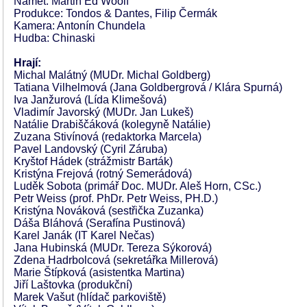
Námět: Martin Ed Woolf
Produkce: Tondos & Dantes, Filip Čermák
Kamera: Antonín Chundela
Hudba: Chinaski
Hrají:
Michal Malátný (MUDr. Michal Goldberg)
Tatiana Vilhelmová (Jana Goldbergrová / Klára Spurná)
Iva Janžurová (Lída Klimešová)
Vladimír Javorský (MUDr. Jan Lukeš)
Natálie Drabiščáková (kolegyně Natálie)
Zuzana Stivínová (redaktorka Marcela)
Pavel Landovský (Cyril Záruba)
Kryštof Hádek (strážmistr Barták)
Kristýna Frejová (rotný Semerádová)
Luděk Sobota (primář Doc. MUDr. Aleš Horn, CSc.)
Petr Weiss (prof. PhDr. Petr Weiss, PH.D.)
Kristýna Nováková (sestřička Zuzanka)
Dáša Bláhová (Serafína Pustinová)
Karel Janák (IT Karel Nečas)
Jana Hubinská (MUDr. Tereza Sýkorová)
Zdena Hadrbolcová (sekretářka Millerová)
Marie Štípková (asistentka Martina)
Jiří Laštovka (produkční)
Marek Vašut (hlídač parkoviště)