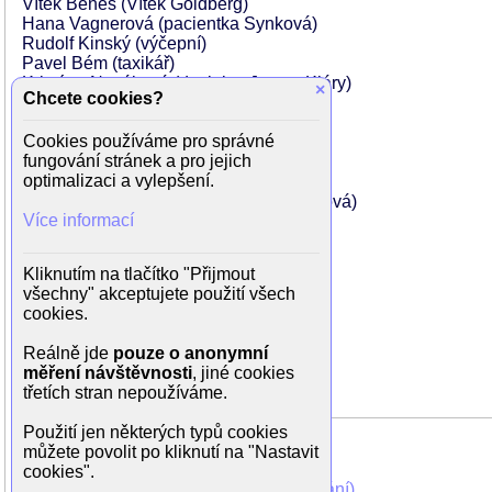
Vítek Beneš (Vítek Goldberg)
Hana Vagnerová (pacientka Synková)
Rudolf Kinský (výčepní)
Pavel Bém (taxikář)
Kristýna Nováková (dvojnice Jany a Kláry)
×
Chcete cookies?
Daniel Tuček (dvojník rockera)
Michal Novotný (rocker)
Cookies používáme pro správné
Martin Dolenský (lapiduch)
fungování stránek a pro jejich
Filip Čermák (ragbyový rozhodčí, řidič)
optimalizaci a vylepšení.
Tereza Lukešová (sestřička Tereza)
Věra Dokoupilová (pacientka Dokoupilová)
Více informací
Filip Brouk (šťastný otec)
Kristýna Čuříková (maminka)
Lenka Stárková (maminka)
Kliknutím na tlačítko "Přijmout
Irena Bočková (maminka)
všechny" akceptujete použití všech
Lucie Kazdová (maminka)
cookies.
Karel Heřman (medik)
Jindřich Trapl (medik)
Reálně jde
pouze o anonymní
Simona Elsnerová (těhotná)
měření návštěvnosti
, jiné cookies
...
třetích stran nepoužíváme.
Použití jen některých typů cookies
můžete povolit po kliknutí na "Nastavit
cookies".
Mohli jste vidět v TV (zobrazit starší vysílání)