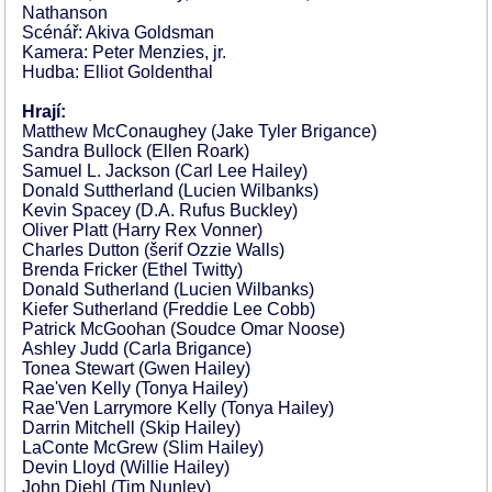
Nathanson
Scénář: Akiva Goldsman
Kamera: Peter Menzies, jr.
Hudba: Elliot Goldenthal
Hrají:
Matthew McConaughey (Jake Tyler Brigance)
Sandra Bullock (Ellen Roark)
Samuel L. Jackson (Carl Lee Hailey)
Donald Suttherland (Lucien Wilbanks)
Kevin Spacey (D.A. Rufus Buckley)
Oliver Platt (Harry Rex Vonner)
Charles Dutton (šerif Ozzie Walls)
Brenda Fricker (Ethel Twitty)
Donald Sutherland (Lucien Wilbanks)
Kiefer Sutherland (Freddie Lee Cobb)
Patrick McGoohan (Soudce Omar Noose)
Ashley Judd (Carla Brigance)
Tonea Stewart (Gwen Hailey)
Rae'ven Kelly (Tonya Hailey)
Rae'Ven Larrymore Kelly (Tonya Hailey)
Darrin Mitchell (Skip Hailey)
LaConte McGrew (Slim Hailey)
Devin Lloyd (Willie Hailey)
John Diehl (Tim Nunley)