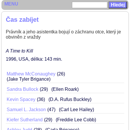
MENU
Čas zabíjet
Právník a jeho asistentka bojují o záchranu otce, který je
obviněn z vraždy
A Time to Kill
1996
USA
délka: 143 min
Matthew McConaughey
26
(Jake Tyler Brigance)
Sandra Bullock
29
(Ellen Roark)
Kevin Spacey
36
(D.A. Rufus Buckley)
Samuel L. Jackson
47
(Carl Lee Hailey)
Kiefer Sutherland
29
(Freddie Lee Cobb)
Ashley Judd
28
(Carla Brigance)