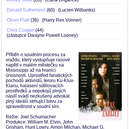
Donald Sutherland
60
(Lucien Wilbanks)
Oliver Platt
36
(Harry Rex Vonner)
Chris Cooper
44
(zástupce Dwayne Powell Looney)
Příběh o soudním procesu za
vraždu, který vystupňuje rasové
napětí v malém městečku na
Mississippi až na hranici
únosnosti. Uprostřed fanatických
pochodů aktivistů, teroru Ku-Klux-
Klanu, halasení sdělovacích
prostředků a nepokojů plných
násilí svádí nezkušený advokát
plný ideálů strhující bitvu za
spravedlnost v soudní síni.
Režie: Joel Schumacher
Produkce: William M. Elvin, John
Grisham, Hunt Lowry, Arnon Milchan, Michael G.