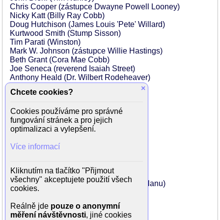
Chris Cooper (zástupce Dwayne Powell Looney)
Nicky Katt (Billy Ray Cobb)
Doug Hutchison (James Louis 'Pete' Willard)
Kurtwood Smith (Stump Sisson)
Tim Parati (Winston)
Mark W. Johnson (zástupce Willie Hastings)
Beth Grant (Cora Mae Cobb)
Joe Seneca (reverend Isaiah Street)
Anthony Heald (Dr. Wilbert Rodeheaver)
Thomas Merdis (reverend Ollie Agee)
×
Chcete cookies?
Alexandra Kyle (Hannah Brigance)
Terry Loughlin (Jury Foreman)
Cookies používáme pro správné
Andy Stahl (neochotný porotce)
fungování stránek a pro jejich
Graham Timbes (porotce)
optimalizaci a vylepšení.
Jonathan Hadary (Norman Reinfield)
Benjamin Mouton (Klan Bomber)
Více informací
Byron Jennings (Brent Musgrove)
Greg Lauren (švec)
Danny Nelson (Bud Twitty)
Kliknutím na tlačítko "Přijmout
Mike Pniewski (zástupce Tatum)
všechny" akceptujete použití všech
Elizabeth Omilami (rozzlobená žena z klanu)
cookies.
Wayne Dehart (Claude)
Octavia Spencer (Roark's Nurse)
Reálně jde
pouze o anonymní
...
měření návštěvnosti
, jiné cookies