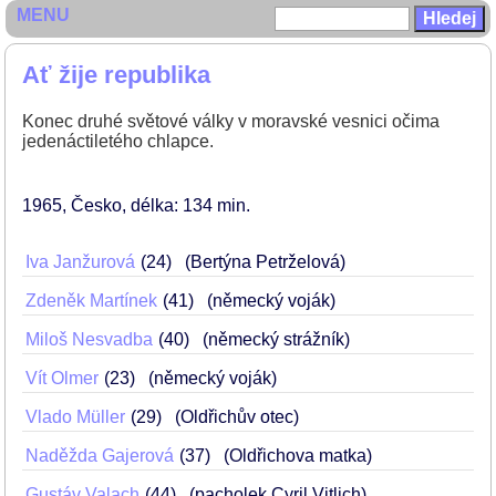
MENU
Ať žije republika
Konec druhé světové války v moravské vesnici očima
jedenáctiletého chlapce.
1965
Česko
délka: 134 min
Iva Janžurová
24
(Bertýna Petrželová)
Zdeněk Martínek
41
(německý voják)
Miloš Nesvadba
40
(německý strážník)
Vít Olmer
23
(německý voják)
Vlado Müller
29
(Oldřichův otec)
Naděžda Gajerová
37
(Oldřichova matka)
Gustáv Valach
44
(pacholek Cyril Vitlich)