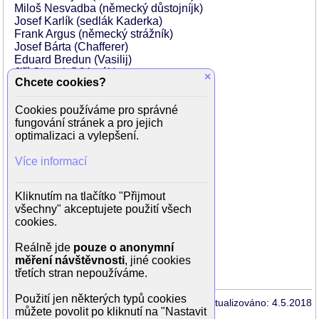
Miloš Nesvadba (německý důstojníjk)
Josef Karlík (sedlák Kaderka)
Frank Argus (německý strážník)
Josef Bárta (Chafferer)
Eduard Bredun (Vasilij)
Jiří Chmelař (Vasák)
×
Chcete cookies?
Alexander Jandous (německý strážník)
Zdeněk Jarolímek
Cookies používáme pro správné
Milan Jedlička (Niklík)
fungování stránek a pro jejich
Zdeněk Martínek (německý voják)
optimalizaci a vylepšení.
Vít Olmer (německý voják)
Jindra Rathová (Cyrilova žena)
Více informací
Ivan Renč (německý voják)
Otto Ševčík (německý voják)
František Šolc (kostelník)
Kliknutím na tlačítko "Přijmout
Vladimír Stach (Cumát)
všechny" akceptujete použití všech
Gustáv Valach (Cyril)
cookies.
Josef Vorel (německý voják)
Jaroslava Vysloužilová (Veverka)
Reálně jde
pouze o anonymní
Pavel Wuršer (Rez)
měření návštěvnosti
, jiné cookies
Štěpán Zemánek (Josef Petržela)
třetích stran nepoužíváme.
Použití jen některých typů cookies
Aktualizováno: 4.5.2018
můžete povolit po kliknutí na "Nastavit