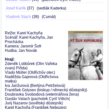
Josef Karlík
37
(sedlák Kaderka)
Vladimír Stach
38
(Cumát)
Režie: Karel Kachyňa
Scénář: Karel Kachyňa, Jan
Procházka
Kamera: Jaromír Šofr
Hudba: Jan Novák
Hrají:
Zdeněk Lstibůrek (Olin Vařeka
zvaný Piňda)
Vlado Müller (Oldřichův otec)
Naděžda Gajerová (Oldřichova
matka)
Iva Janžurová (Bertýna Petrželová)
František Golysev (biskup / německý důstojník))
Doubravka Svobodová (veterinářova žena)
Gustáv Valach (pacholek Cyril Vitlich(
Jurij Nazarov (sovětský důstojník)
Karel Kachyňa (František Nebozes)