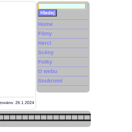
Home
Filmy
Herci
Scény
Fotky
O webu
Soukromí
izováno: 26.1.2024