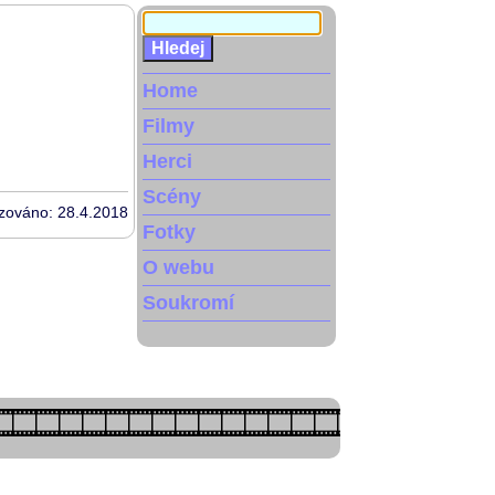
Home
Filmy
Herci
Scény
izováno: 28.4.2018
Fotky
O webu
Soukromí