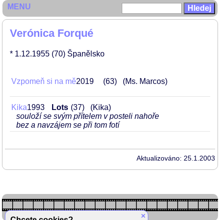
MENU
Verónica Forqué
* 1.12.1955
(70)
Španělsko
Vzpomeň si na mě
2019
63
(Ms. Marcos)
Kika
1993
Lots
37
(Kika)
souloží se svým přítelem v posteli nahoře
bez a navzájem se při tom fotí
Aktualizováno: 25.1.2003
×
Chcete cookies?