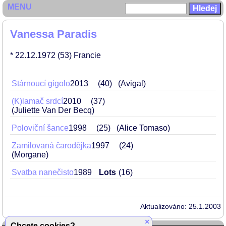
MENU
Vanessa Paradis
* 22.12.1972
(53)
Francie
Stárnoucí gigolo
2013
40
(Avigal)
(K)lamač srdcí
2010
37
(Juliette Van Der Becq)
Poloviční šance
1998
25
(Alice Tomaso)
Zamilovaná čarodějka
1997
24
(Morgane)
Svatba nanečisto
1989
Lots
16
Aktualizováno: 25.1.2003
×
Chcete cookies?