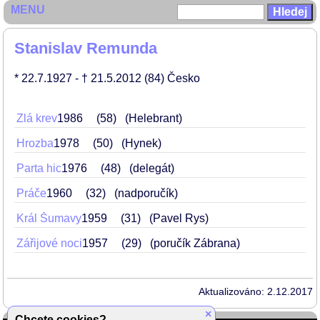
MENU
Stanislav Remunda
* 22.7.1927
- † 21.5.2012
(84)
Česko
Zlá krev
1986
58
(Helebrant)
Hrozba
1978
50
(Hynek)
Parta hic
1976
48
(delegát)
Práče
1960
32
(nadporučík)
Král Šumavy
1959
31
(Pavel Rys)
Zářijové noci
1957
29
(poručík Zábrana)
Aktualizováno: 2.12.2017
×
Chcete cookies?