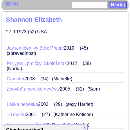
MENU
Shannon Elizabeth
* 7.9.1973
(52)
USA
Jay a mlčenlivý Bob: Přeprc
2019
45
(spravedlnost)
Prci, prci, prcičky: Školní sraz
2012
38
(Nadia)
Gambler
2008
34
(Michelle)
Zpověď americké nevěsty
2005
31
(Sam)
Láska nebeská
2003
29
(sexy Harriet)
13 duchů
2001
27
(Katherine Kriticos)
Prci, prci, prcičky 2
2001
.
27
(Nadia)
×
Chcete cookies?