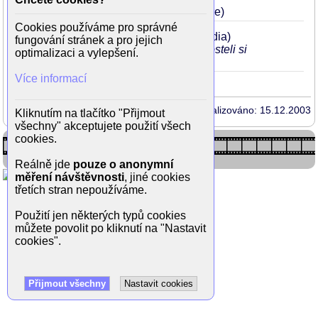
Scary Movie
2000
.
26
(Buffy Gilmore)
Cookies používáme pro správné
Prci, prci, prcičky
1999
Lots
25
(Nadia)
fungování stránek a pro jejich
svlékne se do kalhotek a v sedě na posteli si
optimalizaci a vylepšení.
to v kalhotkách dělá rukou
Více informací
Aktualizováno: 15.12.2003
Kliknutím na tlačítko "Přijmout
všechny" akceptujete použití všech
cookies.
Reálně jde
pouze o anonymní
měření návštěvnosti
, jiné cookies
třetích stran nepoužíváme.
Použití jen některých typů cookies
můžete povolit po kliknutí na "Nastavit
cookies".
Přijmout všechny
Nastavit cookies