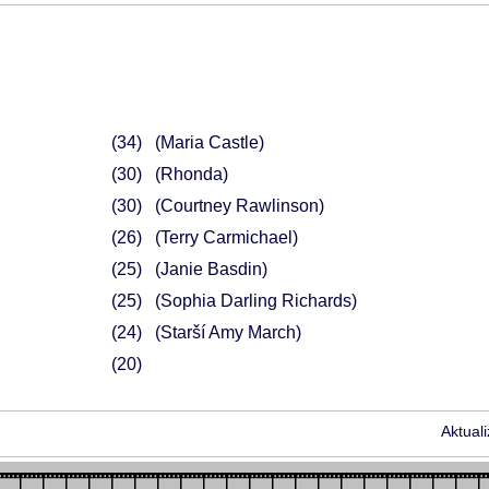
34
(Maria Castle)
30
(Rhonda)
30
(Courtney Rawlinson)
26
(Terry Carmichael)
25
(Janie Basdin)
25
(Sophia Darling Richards)
24
(Starší Amy March)
20
Aktual