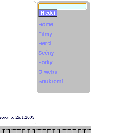
Home
Filmy
Herci
Scény
Fotky
O webu
Soukromí
izováno: 25.1.2003