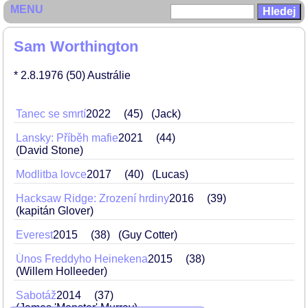
MENU
Sam Worthington
* 2.8.1976
(50)
Austrálie
Tanec se smrtí
2022
45
(Jack)
Lansky: Příběh mafie
2021
44
(David Stone)
Modlitba lovce
2017
40
(Lucas)
Hacksaw Ridge: Zrození hrdiny
2016
39
(kapitán Glover)
Everest
2015
38
(Guy Cotter)
Únos Freddyho Heinekena
2015
38
(Willem Holleeder)
Sabotáž
2014
37
(James 'Monster' Murray)