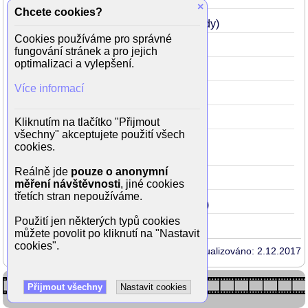
×
Chcete cookies?
Muž na hraně
2012
35
(Nick Cassidy)
Cookies používáme pro správné
Hněv Titánů
2012
35
(Perseus)
fungování stránek a pro jejich
optimalizaci a vylepšení.
Včera v noci
2010
33
(Michael)
Více informací
Souboj Titánů
2010
33
(Perseus)
Dluh
2010
33
(mladý David)
Kliknutím na tlačítko "Přijmout
všechny" akceptujete použití všech
Terminator Salvation
2009
32
cookies.
(Marcus Wright)
Reálně jde
pouze o anonymní
Avatar
2009
32
(Jake Sully)
měření návštěvnosti
, jiné cookies
třetích stran nepoužíváme.
Hartova válka
2002
25
(B.J. Guidry)
Použití jen některých typů cookies
můžete povolit po kliknutí na "Nastavit
cookies".
Aktualizováno: 2.12.2017
Přijmout všechny
Nastavit cookies