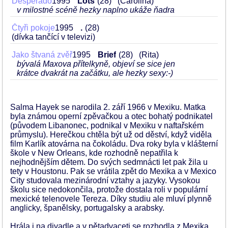
Desperado
1995
Lots
28
(Carolina)
v milostné scéně hezky naplno ukáže ňadra
Čtyři pokoje
1995
.
28
(dívka tančící v televizi)
Jako štvaná zvěř
1995
Brief
28
(Rita)
bývalá Maxova přítelkyně, objeví se sice jen
krátce dvakrát na začátku, ale hezky sexy:-)
Salma Hayek se narodila 2. září 1966 v Mexiku. Matka
byla známou operní zpěvačkou a otec bohatý podnikatel
(původem Libanonec, podnikal v Mexiku v naftařském
průmyslu). Herečkou chtěla být už od děství, když viděla
film Karlík atovárna na čokoládu. Dva roky byla v klášterní
škole v New Orleans, kde rozhodně nepatřila k
nejhodnějším dětem. Do svých sedmnácti let pak žila u
tety v Houstonu. Pak se vrátila zpět do Mexika a v Mexico
City studovala mezinárodní vztahy a jazyky. Vysokou
školu sice nedokončila, protože dostala roli v populární
mexické telenovele Tereza. Díky studiu ale mluví plynně
anglicky, španělsky, portugalsky a arabsky.
Hrála i na divadle a v pětadvaceti se rozhodla z Mexika