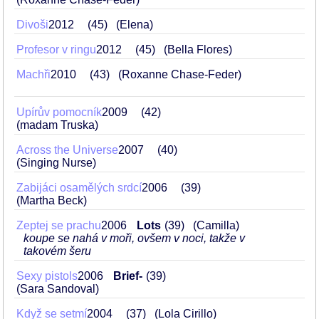
Divoši
2012
45
(Elena)
Profesor v ringu
2012
45
(Bella Flores)
Machři
2010
43
(Roxanne Chase-Feder)
Upírův pomocník
2009
42
(madam Truska)
Across the Universe
2007
40
(Singing Nurse)
Zabijáci osamělých srdcí
2006
39
(Martha Beck)
Zeptej se prachu
2006
Lots
39
(Camilla)
koupe se nahá v moři, ovšem v noci, takže v
takovém šeru
Sexy pistols
2006
Brief-
39
(Sara Sandoval)
Když se setmí
2004
37
(Lola Cirillo)