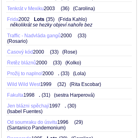
Tenkrát v Mexiku
2003
36
(Carolina)
Frida
2002
Lots
35
(Frida Kahlo)
několikrát se hezky objeví nahoře bez
Traffic - Nadvláda gangů
2000
33
(Rosario)
Časový kód
2000
33
(Rose)
Řetěz bláznů
2000
33
(Kolko)
Prožij to naplno!
2000
.
33
(Lola)
Wild Wild West
1999
32
(Rita Escobar)
Fakulta
1998
.
31
(sestra Harperová)
Jen blázni spěchají
1997
.
30
(Isabel Fuentes)
Od soumraku do úsvitu
1996
29
(Santanico Pandemonium)