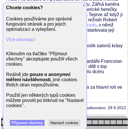
odjet a pokusit se o kariéru v Hollywoodu. Zářná kariéra
×
Chcete cookies?
se ale nedostavovala, filmaři latinskoamerické herečky
obsazovali do pořadných vedlejších rolí. Teprve až když ji
Cookies používáme pro správné
v komediální noční show zahlédl známý režisér Robert
fungování stránek a pro jejich
Rodriguez a nabídl jí roli ve filmu
Desperado
, v němž
optimalizaci a vylepšení.
zazářila po boku
Antonia Banderase
, odstartovala její
hvězdná kariéra.
Více informací
Kromě herectví vlastní Salma Hayek několik salonů krásy
a produkční společnost.
Kliknutím na tlačítko "Přijmout
všechny" akceptujete použití všech
V roce 2009 si vzala francouzského miliardáře Francoise-
cookies.
Henri Pinaualta (ten má mj. nemaželské dítě s top
modelkou Lindou Evangelisto). Mají spolu dceru
Reálně jde
pouze o anonymní
Valentinu.
měření návštěvnosti
, jiné cookies
třetích stran nepoužíváme.
V roce 2003 byla nominována na Oskara za hlavní roli ve
filmu
Frída
.
Použití jen některých typů cookies
můžete povolit po kliknutí na "Nastavit
cookies".
Aktualizováno: 29.9.2012
Přijmout všechny
Nastavit cookies