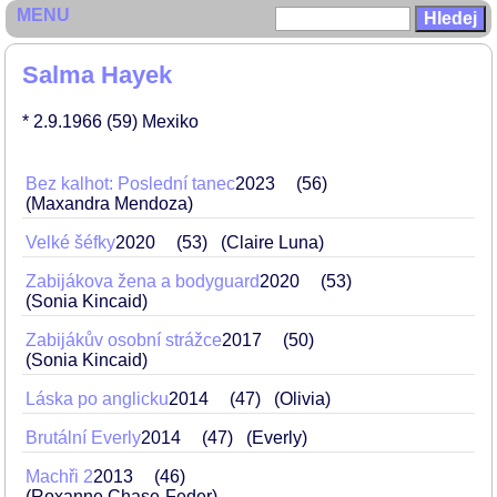
MENU
Salma Hayek
* 2.9.1966
(59)
Mexiko
Bez kalhot: Poslední tanec
2023
56
(Maxandra Mendoza)
Velké šéfky
2020
53
(Claire Luna)
Zabijákova žena a bodyguard
2020
53
(Sonia Kincaid)
Zabijákův osobní strážce
2017
50
(Sonia Kincaid)
Láska po anglicku
2014
47
(Olivia)
Brutální Everly
2014
47
(Everly)
Machři 2
2013
46
(Roxanne Chase-Feder)